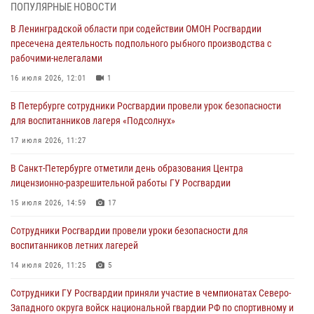
06 августа 2026, 13:39
1
ПОПУЛЯРНЫЕ НОВОСТИ
В Ленинградской области при содействии ОМОН Росгвардии
В Центральном районе росгвардейцы оперативно задержали
пресечена деятельность подпольного рыбного производства с
хулигана, стрелявшего из пускового устройства рядом с жилыми
рабочими-нелегалами
домами
16 июля 2026, 12:01
1
06 августа 2026, 11:36
3
1
В Петербурге сотрудники Росгвардии провели урок безопасности
Сотрудники и военнослужащие Росгвардии обеспечили
для воспитанников лагеря «Подсолнух»
правопорядок при проведении матча "Зенит" - "Балтика"
17 июля 2026, 11:27
06 августа 2026, 07:30
10
В Санкт-Петербурге отметили день образования Центра
В Выборгском районе наряд Росгвардии обнаружил
лицензионно-разрешительной работы ГУ Росгвардии
разыскиваемый преступный автотранспорт
15 июля 2026, 14:59
17
05 августа 2026, 12:25
2
Сотрудники Росгвардии провели уроки безопасности для
Петербургские росгвардейцы обнаружили объявленный в розыск
воспитанников летних лагерей
автомобиль, ранее использовавшийся при совершении кражи в
Ленобласти
14 июля 2026, 11:25
5
04 августа 2026, 14:05
Сотрудники ГУ Росгвардии приняли участие в чемпионатах Северо-
Западного округа войск национальной гвардии РФ по спортивному и