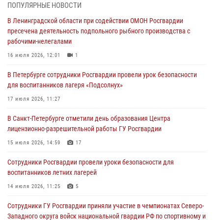
06 августа 2026, 13:39
1
ПОПУЛЯРНЫЕ НОВОСТИ
В Ленинградской области при содействии ОМОН Росгвардии
В Центральном районе росгвардейцы оперативно задержали
пресечена деятельность подпольного рыбного производства с
хулигана, стрелявшего из пускового устройства рядом с жилыми
рабочими-нелегалами
домами
16 июля 2026, 12:01
1
06 августа 2026, 11:36
3
1
В Петербурге сотрудники Росгвардии провели урок безопасности
Сотрудники и военнослужащие Росгвардии обеспечили
для воспитанников лагеря «Подсолнух»
правопорядок при проведении матча "Зенит" - "Балтика"
17 июля 2026, 11:27
06 августа 2026, 07:30
10
В Санкт-Петербурге отметили день образования Центра
В Выборгском районе наряд Росгвардии обнаружил
лицензионно-разрешительной работы ГУ Росгвардии
разыскиваемый преступный автотранспорт
15 июля 2026, 14:59
17
05 августа 2026, 12:25
2
Сотрудники Росгвардии провели уроки безопасности для
Петербургские росгвардейцы обнаружили объявленный в розыск
воспитанников летних лагерей
автомобиль, ранее использовавшийся при совершении кражи в
Ленобласти
14 июля 2026, 11:25
5
04 августа 2026, 14:05
Сотрудники ГУ Росгвардии приняли участие в чемпионатах Северо-
Западного округа войск национальной гвардии РФ по спортивному и