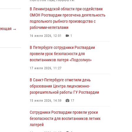
05 августа 2026, 12:25
2
В Ленинградской области при содействии
Петербургские росгвардейцы обнаружили
ОМОН Росгвардии пресечена деятельность
объявленный в розыск автомобиль, ранее
подпольного рыбного производства с
использовавшийся при совершении кражи в
рабочими-нелегалами
ующая →
Ленобласти
16 июля 2026, 12:01
1
04 августа 2026, 14:05
В Петербурге сотрудники Росгвардии
В Зеленогорске сотрудники Росгвардии, став
провели урок безопасности для
очевидцами серьезного ДТП, вызвали на
воспитанников лагеря «Подсолнух»
место происшествия спасателей, а также
17 июля 2026, 11:27
оказали доврачебную помощь
пострадавшим
В Санкт-Петербурге отметили день
образования Центра лицензионно-
03 августа 2026, 14:15
3
1
разрешительной работы ГУ Росгвардии
Росгвардейцы приняли участие в Большом
15 июля 2026, 14:59
17
семейном фестивале
Сотрудники Росгвардии провели уроки
03 августа 2026, 13:26
5
безопасности для воспитанников летних
В Ленинградской области сотрудники
лагерей
Росгвардии обнаружили пропавшего