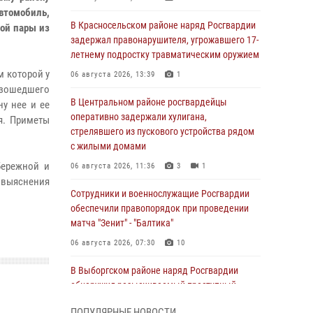
втомобиль,
В Красносельском районе наряд Росгвардии
кой пары из
задержал правонарушителя, угрожавшего 17-
летнему подростку травматическим оружием
м которой у
06 августа 2026, 13:39
1
изошедшего
В Центральном районе росгвардейцы
ну нее и ее
оперативно задержали хулигана,
я. Приметы
стрелявшего из пускового устройства рядом
с жилыми домами
бережной и
06 августа 2026, 11:36
3
1
 выяснения
Сотрудники и военнослужащие Росгвардии
обеспечили правопорядок при проведении
матча "Зенит" - "Балтика"
06 августа 2026, 07:30
10
В Выборгском районе наряд Росгвардии
обнаружил разыскиваемый преступный
автотранспорт
ПОПУЛЯРНЫЕ НОВОСТИ