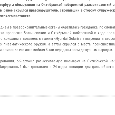
тербурга обнаружили на Октябрьской набережной разыскиваемый а
ом ранее скрылся правонарушитель, стрелявший в сторону супружес
ческого пистолета.
 днем в правоохранительные органы обратилась гражданка, по слова
тка проспекта Большевиков и Октябрьской набережной в ходе про
о конфликта водитель машины «Hyundai Solaris» выстрелил в сторо
из пневматического оружия, а затем скрылся с места происшестви
 и описание его автомобиля были переданы всем дежурным нарядам.
ирования, обнаружил разыскиваемую иномарку на Октябрьской на
 Задержанный был доставлен в 24 отдел полиции для дальнейшего