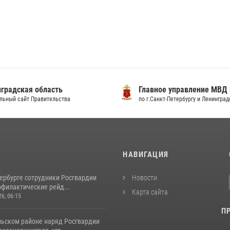
радская область
Главное управление МВД Р
ный сайт Правительства
по г.Санкт-Петербургу и Ленинградс
И
НАВИГАЦИЯ
тербурге сотрудники Росгвардии
Новости
офилактические рейд...
Карта сайта
26, 06:15
П
льском районе наряд Росгвардии