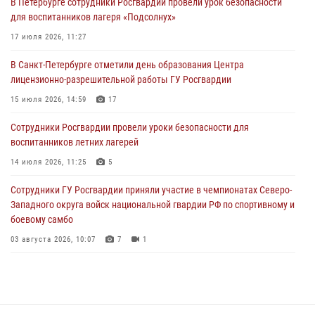
В Петербурге сотрудники Росгвардии провели урок безопасности
Сотрудники и военнослужащие Росгвардии обеспечили
для воспитанников лагеря «Подсолнух»
правопорядок при проведении матча "Зенит" - "Балтика"
17 июля 2026, 11:27
06 августа 2026, 07:30
10
В Санкт-Петербурге отметили день образования Центра
В Выборгском районе наряд Росгвардии обнаружил
лицензионно-разрешительной работы ГУ Росгвардии
разыскиваемый преступный автотранспорт
15 июля 2026, 14:59
17
05 августа 2026, 12:25
2
Сотрудники Росгвардии провели уроки безопасности для
Петербургские росгвардейцы обнаружили объявленный в розыск
воспитанников летних лагерей
автомобиль, ранее использовавшийся при совершении кражи в
Ленобласти
14 июля 2026, 11:25
5
04 августа 2026, 14:05
Сотрудники ГУ Росгвардии приняли участие в чемпионатах Северо-
Западного округа войск национальной гвардии РФ по спортивному и
боевому самбо
03 августа 2026, 10:07
7
1
В Центральном районе наряд Росгвардии задержал рецидивиста,
ограбившего прохожего
17 июля 2026, 11:35
2