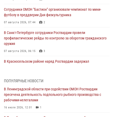
Сотрудники ОМОН "Бастион" организовали чемпионат по мини-
футболу в преддверии Дня физкультурника
07 августа 2026, 07:44
2
В Санкт-Петербурге сотрудники Росгвардии провели
профилактические рейды по контролю за оборотом гражданского
оружия
07 августа 2026, 06:15
3
В Красносельском районе наряд Росгвардии задержал
правонарушителя, угрожавшего 17-летнему подростку
травматическим оружием
06 августа 2026, 13:39
1
ПОПУЛЯРНЫЕ НОВОСТИ
В Ленинградской области при содействии ОМОН Росгвардии
В Центральном районе росгвардейцы оперативно задержали
пресечена деятельность подпольного рыбного производства с
хулигана, стрелявшего из пускового устройства рядом с жилыми
рабочими-нелегалами
домами
16 июля 2026, 12:01
1
06 августа 2026, 11:36
3
1