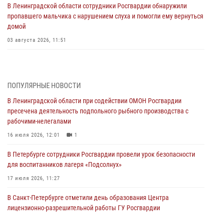
В Ленинградской области сотрудники Росгвардии обнаружили
пропавшего мальчика с нарушением слуха и помогли ему вернуться
домой
03 августа 2026, 11:51
В Санкт-Петербурге при содействии СОБР Росгвардии задержаны
подозреваемые в мошеннических действиях
03 августа 2026, 10:15
1
ПОПУЛЯРНЫЕ НОВОСТИ
В Ленинградской области при содействии ОМОН Росгвардии
Сотрудники ГУ Росгвардии приняли участие в чемпионатах Северо-
пресечена деятельность подпольного рыбного производства с
Западного округа войск национальной гвардии РФ по спортивному и
рабочими-нелегалами
боевому самбо
16 июля 2026, 12:01
1
03 августа 2026, 10:07
7
1
В Петербурге сотрудники Росгвардии провели урок безопасности
В Ленобласти сотрудники ОМОН Росгвардии оказали содействие
для воспитанников лагеря «Подсолнух»
полиции в проведении профилактического мероприятия
17 июля 2026, 11:27
03 августа 2026, 09:16
5
В Санкт-Петербурге отметили день образования Центра
В Петербурге сотрудники Росгвардии обеспечили правопорядок в
лицензионно-разрешительной работы ГУ Росгвардии
День Воздушно-десантных войск