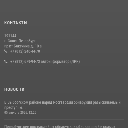
15 июля 2026, 10:50
Представитель Росгвардии принял участие в работе круглого стола
КОНТАКТЫ
на III Международном петербургском цифровом форуме
19 июля 2026, 09:24
2
191144
г. Санкт Петербург,
В Ленобласти сотрудники Росгвардии провели встречу с
пр-кт Бакунина д. 10 а
воспитанниками детского клуба «Умные каникулы»
+7 (812) 246-44-70
16 июля 2026, 10:58
2
+7 (812) 679-94-73 автоинформатор (ЛРР)
НОВОСТИ
В Выборгском районе наряд Росгвардии обнаружил разыскиваемый
преступны...
05 августа 2026, 12:25
Петербургские росгвардейцы обнаружили объявленный в розыск