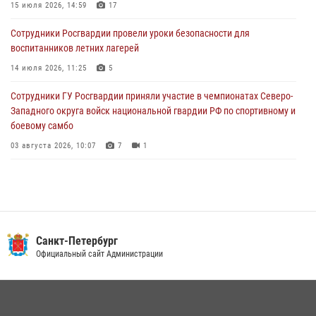
15 июля 2026, 14:59
17
02 августа 2026, 19:30
10
Сотрудники Росгвардии провели уроки безопасности для
Сотрудники Росгвардии на Пушкинской улице задержали двух
воспитанников летних лагерей
граждан, подозреваемых в попытке поджога одного из баров в
центре города
14 июля 2026, 11:25
5
02 августа 2026, 11:39
3
Сотрудники ГУ Росгвардии приняли участие в чемпионатах Северо-
Западного округа войск национальной гвардии РФ по спортивному и
боевому самбо
03 августа 2026, 10:07
7
1
В Центральном районе наряд Росгвардии задержал рецидивиста,
ограбившего прохожего
17 июля 2026, 11:35
2
В Красногвардейском районе росгвардейцы задержали хулигана,
Санкт-Петербург
угрожавшего мужчине пневматическим пистолетом
Официальный сайт Администрации
16 июля 2026, 15:25
В Калининском районе сотрудники Росгвардии задержали
правонарушителя, избившего посетителя бара