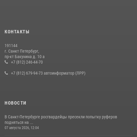
правонарушителя, избившего посетителя бара
15 июля 2026, 10:50
Представитель Росгвардии принял участие в работе круглого стола
КОНТАКТЫ
на III Международном петербургском цифровом форуме
19 июля 2026, 09:24
2
191144
г. Санкт Петербург,
В Ленобласти сотрудники Росгвардии провели встречу с
пр-кт Бакунина д. 10 а
воспитанниками детского клуба «Умные каникулы»
+7 (812) 246-44-70
16 июля 2026, 10:58
2
+7 (812) 679-94-73 автоинформатор (ЛРР)
НОВОСТИ
В Санкт-Петербурге росгвардейцы пресекли попытку руферов
подняться на ...
07 августа 2026, 12:04