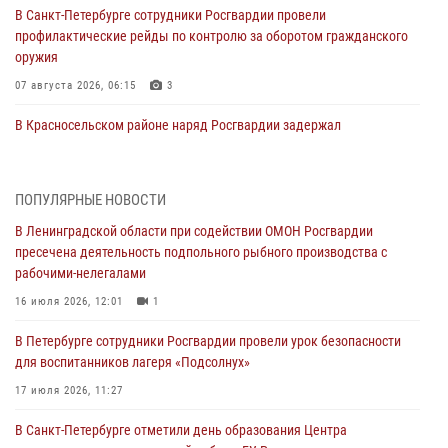
В Санкт-Петербурге сотрудники Росгвардии провели
профилактические рейды по контролю за оборотом гражданского
оружия
07 августа 2026, 06:15
3
В Красносельском районе наряд Росгвардии задержал
правонарушителя, угрожавшего 17-летнему подростку
травматическим оружием
06 августа 2026, 13:39
1
ПОПУЛЯРНЫЕ НОВОСТИ
В Ленинградской области при содействии ОМОН Росгвардии
В Центральном районе росгвардейцы оперативно задержали
пресечена деятельность подпольного рыбного производства с
хулигана, стрелявшего из пускового устройства рядом с жилыми
рабочими-нелегалами
домами
16 июля 2026, 12:01
1
06 августа 2026, 11:36
3
1
В Петербурге сотрудники Росгвардии провели урок безопасности
Сотрудники и военнослужащие Росгвардии обеспечили
для воспитанников лагеря «Подсолнух»
правопорядок при проведении матча "Зенит" - "Балтика"
17 июля 2026, 11:27
06 августа 2026, 07:30
10
В Санкт-Петербурге отметили день образования Центра
В Выборгском районе наряд Росгвардии обнаружил