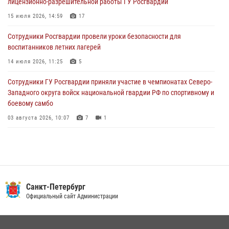
лицензионно-разрешительной работы ГУ Росгвардии
разыскиваемый преступный автотранспорт
15 июля 2026, 14:59
17
05 августа 2026, 12:25
2
Сотрудники Росгвардии провели уроки безопасности для
Петербургские росгвардейцы обнаружили объявленный в розыск
воспитанников летних лагерей
автомобиль, ранее использовавшийся при совершении кражи в
Ленобласти
14 июля 2026, 11:25
5
04 августа 2026, 14:05
Сотрудники ГУ Росгвардии приняли участие в чемпионатах Северо-
Западного округа войск национальной гвардии РФ по спортивному и
боевому самбо
03 августа 2026, 10:07
7
1
В Центральном районе наряд Росгвардии задержал рецидивиста,
ограбившего прохожего
17 июля 2026, 11:35
2
В Красногвардейском районе росгвардейцы задержали хулигана,
Санкт-Петербург
угрожавшего мужчине пневматическим пистолетом
Официальный сайт Администрации
16 июля 2026, 15:25
В Калининском районе сотрудники Росгвардии задержали