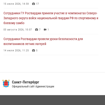
15 июля 2026, 14:59
17
05 августа 2026, 12:25
2
Сотрудники ГУ Росгвардии приняли участие в чемпионатах Северо-
Петербургские росгвардейцы обнаружили объявленный в розыск
Западного округа войск национальной гвардии РФ по спортивному и
автомобиль, ранее использовавшийся при совершении кражи в
боевому самбо
Ленобласти
03 августа 2026, 10:07
7
1
04 августа 2026, 14:05
Сотрудники Росгвардии провели уроки безопасности для
воспитанников летних лагерей
14 июля 2026, 11:25
5
В Центральном районе наряд Росгвардии задержал рецидивиста,
ограбившего прохожего
17 июля 2026, 11:35
2
В Красногвардейском районе росгвардейцы задержали хулигана,
Санкт-Петербург
угрожавшего мужчине пневматическим пистолетом
Официальный сайт Администрации
16 июля 2026, 15:25
В Калининском районе сотрудники Росгвардии задержали