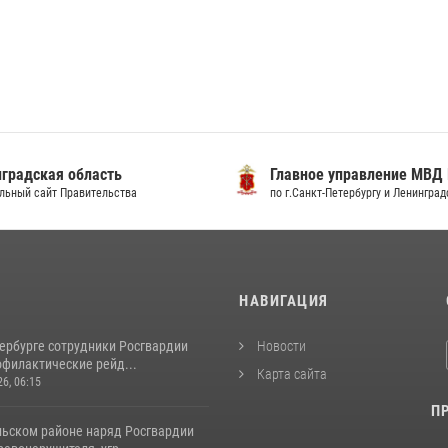
градская область
Главное управление МВД
льный сайт Правительства
по г.Санкт-Петербургу и Ленингра
И
НАВИГАЦИЯ
тербурге сотрудники Росгвардии
Новости
офилактические рейд...
Карта сайта
26, 06:15
П
льском районе наряд Росгвардии