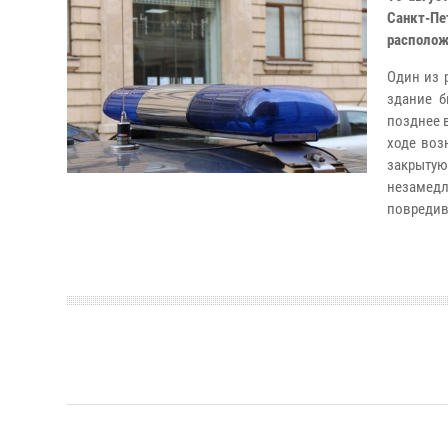
Санкт-Пе
располож
Один из 
здание б
позднее 
ходе воз
закрыту
незамед
повредив