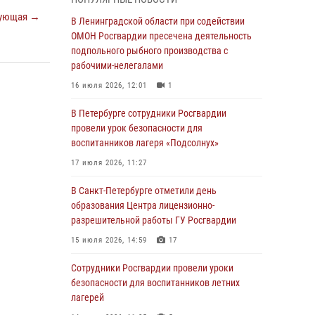
05 августа 2026, 12:25
2
ующая →
В Ленинградской области при содействии
Петербургские росгвардейцы обнаружили
ОМОН Росгвардии пресечена деятельность
объявленный в розыск автомобиль, ранее
подпольного рыбного производства с
использовавшийся при совершении кражи в
рабочими-нелегалами
Ленобласти
16 июля 2026, 12:01
1
04 августа 2026, 14:05
В Петербурге сотрудники Росгвардии
В Зеленогорске сотрудники Росгвардии, став
провели урок безопасности для
очевидцами серьезного ДТП, вызвали на
воспитанников лагеря «Подсолнух»
место происшествия спасателей, а также
17 июля 2026, 11:27
оказали доврачебную помощь
пострадавшим
В Санкт-Петербурге отметили день
образования Центра лицензионно-
03 августа 2026, 14:15
3
1
разрешительной работы ГУ Росгвардии
Росгвардейцы приняли участие в Большом
15 июля 2026, 14:59
17
семейном фестивале
Сотрудники Росгвардии провели уроки
03 августа 2026, 13:26
5
безопасности для воспитанников летних
В Ленинградской области сотрудники
лагерей
Росгвардии обнаружили пропавшего