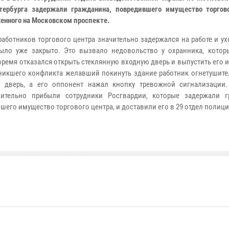
тербурга задержали гражданина, повредившего имущество торгово
енного на Московском проспекте.
работников торгового центра значительно задержался на работе и ух
ыло уже закрыто. Это вызвало недовольство у охранника, котор
время отказался открыть стеклянную входную дверь и выпустить его 
никшего конфликта желавший покинуть здание работник огнетушите
ю дверь, а его оппонент нажал кнопку тревожной сигнализации
лительно прибыли сотрудники Росгвардии, которые задержали г
шего имущество торгового центра, и доставили его в 29 отдел полици