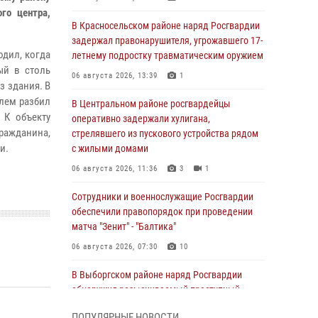
го центра,
В Красносельском районе наряд Росгвардии
задержал правонарушителя, угрожавшего 17-
одил, когда
летнему подростку травматическим оружием
ый в столь
06 августа 2026, 13:39
1
из здания.
В
лем разбил
В Центральном районе росгвардейцы
.
К объекту
оперативно задержали хулигана,
ражданина,
стрелявшего из пускового устройства рядом
и.
с жилыми домами
06 августа 2026, 11:36
3
1
Сотрудники и военнослужащие Росгвардии
обеспечили правопорядок при проведении
матча "Зенит" - "Балтика"
06 августа 2026, 07:30
10
В Выборгском районе наряд Росгвардии
обнаружил разыскиваемый преступный
автотранспорт
ПОПУЛЯРНЫЕ НОВОСТИ