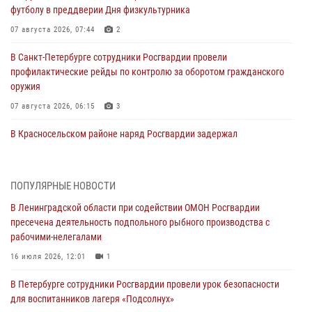
футболу в преддверии Дня физкультурника
07 августа 2026, 07:44
2
В Санкт-Петербурге сотрудники Росгвардии провели
профилактические рейды по контролю за оборотом гражданского
оружия
07 августа 2026, 06:15
3
В Красносельском районе наряд Росгвардии задержал
правонарушителя, угрожавшего 17-летнему подростку
травматическим оружием
06 августа 2026, 13:39
1
ПОПУЛЯРНЫЕ НОВОСТИ
В Ленинградской области при содействии ОМОН Росгвардии
В Центральном районе росгвардейцы оперативно задержали
пресечена деятельность подпольного рыбного производства с
хулигана, стрелявшего из пускового устройства рядом с жилыми
рабочими-нелегалами
домами
16 июля 2026, 12:01
1
06 августа 2026, 11:36
3
1
В Петербурге сотрудники Росгвардии провели урок безопасности
Сотрудники и военнослужащие Росгвардии обеспечили
для воспитанников лагеря «Подсолнух»
правопорядок при проведении матча "Зенит" - "Балтика"