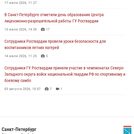
17 июля 2026, 11:27
06 августа 2026, 07:30
10
В Санкт-Петербурге отметили день образования Центра
В Выборгском районе наряд Росгвардии обнаружил
лицензионно-разрешительной работы ГУ Росгвардии
разыскиваемый преступный автотранспорт
15 июля 2026, 14:59
17
05 августа 2026, 12:25
2
Сотрудники Росгвардии провели уроки безопасности для
Петербургские росгвардейцы обнаружили объявленный в розыск
воспитанников летних лагерей
автомобиль, ранее использовавшийся при совершении кражи в
Ленобласти
14 июля 2026, 11:25
5
04 августа 2026, 14:05
Сотрудники ГУ Росгвардии приняли участие в чемпионатах Северо-
Западного округа войск национальной гвардии РФ по спортивному и
боевому самбо
03 августа 2026, 10:07
7
1
В Центральном районе наряд Росгвардии задержал рецидивиста,
ограбившего прохожего
17 июля 2026, 11:35
2
В Красногвардейском районе росгвардейцы задержали хулигана,
Ленинградская область
угрожавшего мужчине пневматическим пистолетом