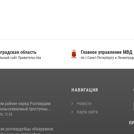
градская область
Главное управление МВД
льный сайт Правительства
по г.Санкт-Петербургу и Ленингра
И
НАВИГАЦИЯ
ом районе наряд Росгвардии
Новости
разыскиваемый преступны...
Карта сайта
26, 12:25
П
кие росгвардейцы обнаружили