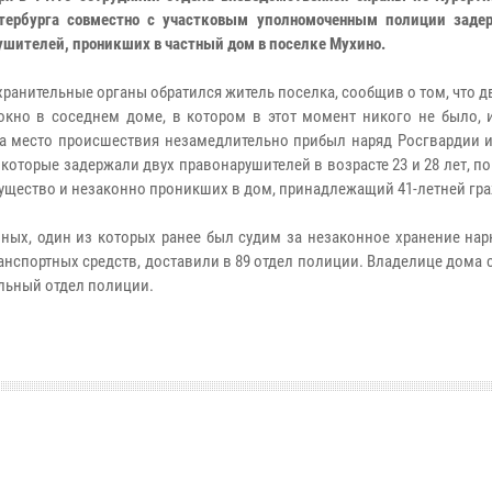
тербурга совместно с участковым уполномоченным полиции заде
ушителей, проникших в частный дом в поселке Мухино.
хранительные органы обратился житель поселка, сообщив о том, что 
окно в соседнем доме, в котором в этот момент никого не было, 
На место происшествия незамедлительно прибыл наряд Росгвардии и
 которые задержали двух правонарушителей в возрасте 23 и 28 лет, 
ущество и незаконно проникших в дом, принадлежащий 41-летней гр
ных, один из которых ранее был судим за незаконное хранение нар
нспортных средств, доставили в 89 отдел полиции. Владелице дома
льный отдел полиции.