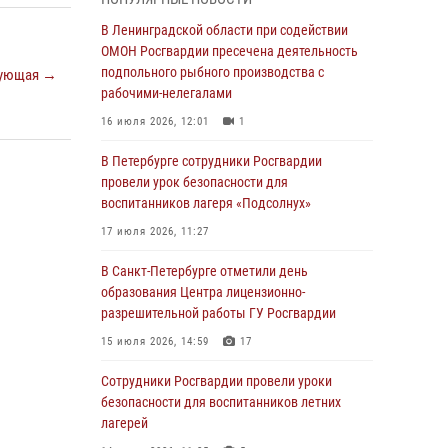
мальчика с нарушением слуха и помогли ему
вернуться домой
В Ленинградской области при содействии
ОМОН Росгвардии пресечена деятельность
03 августа 2026, 11:51
подпольного рыбного производства с
ующая →
В Санкт-Петербурге при содействии СОБР
рабочими-нелегалами
Росгвардии задержаны подозреваемые в
16 июля 2026, 12:01
1
мошеннических действиях
В Петербурге сотрудники Росгвардии
03 августа 2026, 10:15
1
провели урок безопасности для
Сотрудники ГУ Росгвардии приняли участие в
воспитанников лагеря «Подсолнух»
чемпионатах Северо-Западного округа войск
17 июля 2026, 11:27
национальной гвардии РФ по спортивному и
боевому самбо
В Санкт-Петербурге отметили день
образования Центра лицензионно-
03 августа 2026, 10:07
7
1
разрешительной работы ГУ Росгвардии
В Ленобласти сотрудники ОМОН Росгвардии
15 июля 2026, 14:59
17
оказали содействие полиции в проведении
профилактического мероприятия
Сотрудники Росгвардии провели уроки
безопасности для воспитанников летних
03 августа 2026, 09:16
5
лагерей
В Петербурге сотрудники Росгвардии