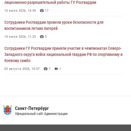
лицензионно-разрешительной работы ГУ Росгвардии
разыскиваемый преступный автотранспорт
15 июля 2026, 14:59
17
05 августа 2026, 12:25
2
Сотрудники Росгвардии провели уроки безопасности для
Петербургские росгвардейцы обнаружили объявленный в розыск
воспитанников летних лагерей
автомобиль, ранее использовавшийся при совершении кражи в
Ленобласти
14 июля 2026, 11:25
5
04 августа 2026, 14:05
Сотрудники ГУ Росгвардии приняли участие в чемпионатах Северо-
Западного округа войск национальной гвардии РФ по спортивному и
боевому самбо
03 августа 2026, 10:07
7
1
В Центральном районе наряд Росгвардии задержал рецидивиста,
ограбившего прохожего
17 июля 2026, 11:35
2
В Красногвардейском районе росгвардейцы задержали хулигана,
Санкт-Петербург
угрожавшего мужчине пневматическим пистолетом
Официальный сайт Администрации
16 июля 2026, 15:25