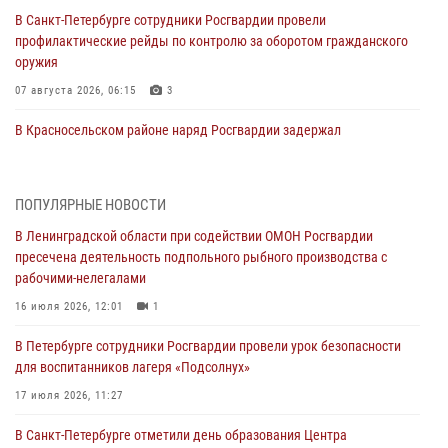
В Санкт-Петербурге сотрудники Росгвардии провели
профилактические рейды по контролю за оборотом гражданского
оружия
07 августа 2026, 06:15
3
В Красносельском районе наряд Росгвардии задержал
правонарушителя, угрожавшего 17-летнему подростку
травматическим оружием
06 августа 2026, 13:39
1
ПОПУЛЯРНЫЕ НОВОСТИ
В Ленинградской области при содействии ОМОН Росгвардии
В Центральном районе росгвардейцы оперативно задержали
пресечена деятельность подпольного рыбного производства с
хулигана, стрелявшего из пускового устройства рядом с жилыми
рабочими-нелегалами
домами
16 июля 2026, 12:01
1
06 августа 2026, 11:36
3
1
В Петербурге сотрудники Росгвардии провели урок безопасности
Сотрудники и военнослужащие Росгвардии обеспечили
для воспитанников лагеря «Подсолнух»
правопорядок при проведении матча "Зенит" - "Балтика"
17 июля 2026, 11:27
06 августа 2026, 07:30
10
В Санкт-Петербурге отметили день образования Центра
В Выборгском районе наряд Росгвардии обнаружил