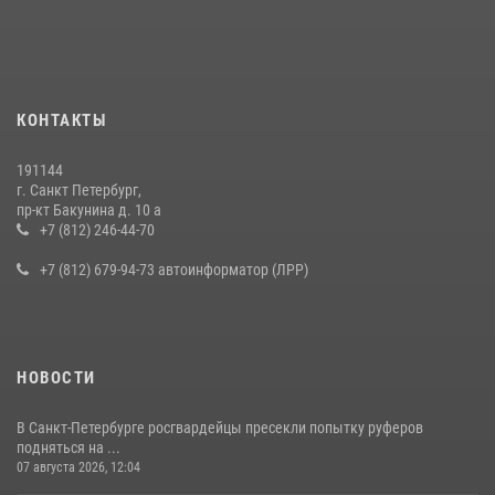
В Калининском районе сотрудники Росгвардии задержали
правонарушителя, избившего посетителя бара
15 июля 2026, 10:50
Представитель Росгвардии принял участие в работе круглого стола
КОНТАКТЫ
на III Международном петербургском цифровом форуме
19 июля 2026, 09:24
2
191144
г. Санкт Петербург,
В Ленобласти сотрудники Росгвардии провели встречу с
пр-кт Бакунина д. 10 а
воспитанниками детского клуба «Умные каникулы»
+7 (812) 246-44-70
16 июля 2026, 10:58
2
+7 (812) 679-94-73 автоинформатор (ЛРР)
НОВОСТИ
В Санкт-Петербурге росгвардейцы пресекли попытку руферов
подняться на ...
07 августа 2026, 12:04