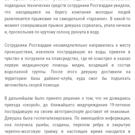
подводных технических средств сотрудники Росгвардии увидели,
что находящаяся на берегу компания молодых людей
развлекается прыжками на самодельной «тарзанке». В какой-то
момент совершавшая прыжок девушка сорвалась, упала ничком
и, проскользив по крутому склону, рухнула в воду.
Сотрудники Росгвардии незамедлительно направились к месту
происшествия, извлекли пострадавшую из воды, привели в
чувство и погрузили на плавсредство, где её осмотрел и оказал
первую медицинскую помощь медик, входящий в состав
водолазной группы. После этого девушку доставили на
территорию базы дайвинг-клуба, куда смог бы подъехать
автомобиль скорой помощи.
В дальнейшем было принято решение о том, что не дожидаясь
приезда «скорой», до ближайшего медучреждения 19-летнюю
пострадавшую на своем автотранспорте доставят её знакомые.
Девушка была госпитализирована. По имеющейся информации,
она получила ушибы, ссадины, перелом ребра и закрытую
черепно-мозговую травму; в настоящее время находится в