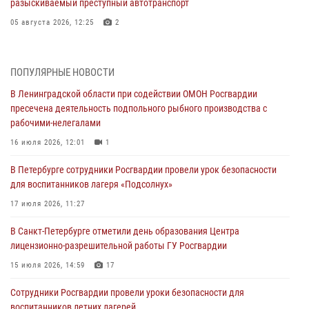
разыскиваемый преступный автотранспорт
05 августа 2026, 12:25
2
Петербургские росгвардейцы обнаружили объявленный в розыск
автомобиль, ранее использовавшийся при совершении кражи в
ПОПУЛЯРНЫЕ НОВОСТИ
Ленобласти
В Ленинградской области при содействии ОМОН Росгвардии
04 августа 2026, 14:05
пресечена деятельность подпольного рыбного производства с
рабочими-нелегалами
В Зеленогорске сотрудники Росгвардии, став очевидцами
серьезного ДТП, вызвали на место происшествия спасателей, а
16 июля 2026, 12:01
1
также оказали доврачебную помощь пострадавшим
В Петербурге сотрудники Росгвардии провели урок безопасности
03 августа 2026, 14:15
3
1
для воспитанников лагеря «Подсолнух»
Росгвардейцы приняли участие в Большом семейном фестивале
17 июля 2026, 11:27
03 августа 2026, 13:26
5
В Санкт-Петербурге отметили день образования Центра
лицензионно-разрешительной работы ГУ Росгвардии
В Ленинградской области сотрудники Росгвардии обнаружили
пропавшего мальчика с нарушением слуха и помогли ему вернуться
15 июля 2026, 14:59
17
домой
Сотрудники Росгвардии провели уроки безопасности для
03 августа 2026, 11:51
воспитанников летних лагерей