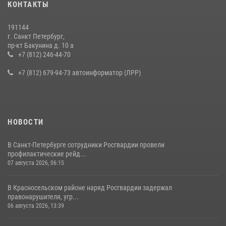
КОНТАКТЫ
на III Международном петербургском цифровом форуме
19 июля 2026, 09:24
2
191144
г. Санкт Петербург,
В Ленобласти сотрудники Росгвардии провели встречу с
пр-кт Бакунина д. 10 а
воспитанниками детского клуба «Умные каникулы»
+7 (812) 246-44-70
16 июля 2026, 10:58
2
+7 (812) 679-94-73 автоинформатор (ЛРР)
НОВОСТИ
В Санкт-Петербурге сотрудники Росгвардии провели
профилактические рейд...
07 августа 2026, 06:15
В Красносельском районе наряд Росгвардии задержал
правонарушителя, угр...
06 августа 2026, 13:39