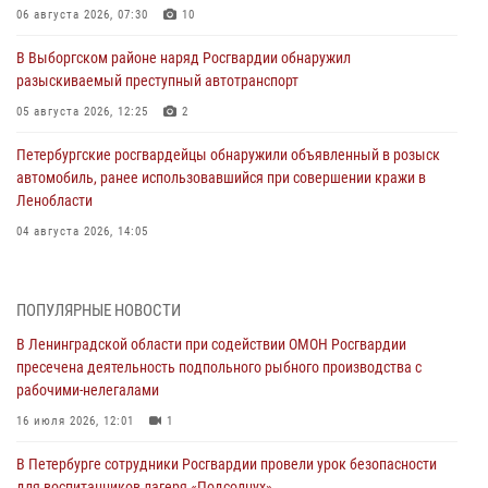
06 августа 2026, 07:30
10
В Выборгском районе наряд Росгвардии обнаружил
разыскиваемый преступный автотранспорт
05 августа 2026, 12:25
2
Петербургские росгвардейцы обнаружили объявленный в розыск
автомобиль, ранее использовавшийся при совершении кражи в
Ленобласти
04 августа 2026, 14:05
В Зеленогорске сотрудники Росгвардии, став очевидцами
серьезного ДТП, вызвали на место происшествия спасателей, а
ПОПУЛЯРНЫЕ НОВОСТИ
также оказали доврачебную помощь пострадавшим
В Ленинградской области при содействии ОМОН Росгвардии
03 августа 2026, 14:15
3
1
пресечена деятельность подпольного рыбного производства с
рабочими-нелегалами
Росгвардейцы приняли участие в Большом семейном фестивале
16 июля 2026, 12:01
1
03 августа 2026, 13:26
5
В Петербурге сотрудники Росгвардии провели урок безопасности
В Ленинградской области сотрудники Росгвардии обнаружили
для воспитанников лагеря «Подсолнух»