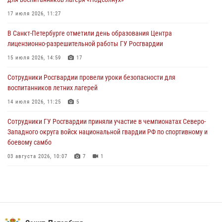
пропавшего мальчика с нарушением слуха и помогли ему вернуться
домой
17 июля 2026, 11:27
03 августа 2026, 11:51
В Санкт-Петербурге отметили день образования Центра
лицензионно-разрешительной работы ГУ Росгвардии
В Санкт-Петербурге при содействии СОБР Росгвардии задержаны
подозреваемые в мошеннических действиях
15 июля 2026, 14:59
17
03 августа 2026, 10:15
1
Сотрудники Росгвардии провели уроки безопасности для
воспитанников летних лагерей
Сотрудники ГУ Росгвардии приняли участие в чемпионатах Северо-
Западного округа войск национальной гвардии РФ по спортивному и
14 июля 2026, 11:25
5
боевому самбо
Сотрудники ГУ Росгвардии приняли участие в чемпионатах Северо-
03 августа 2026, 10:07
7
1
Западного округа войск национальной гвардии РФ по спортивному и
боевому самбо
03 августа 2026, 10:07
7
1
В Центральном районе наряд Росгвардии задержал рецидивиста,
ограбившего прохожего
17 июля 2026, 11:35
2
В Красногвардейском районе росгвардейцы задержали хулигана,