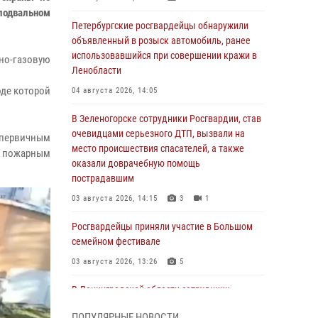
подвальном
Петербургские росгвардейцы обнаружили
объявленный в розыск автомобиль, ранее
использовавшийся при совершении кражи в
но-газовую
Ленобласти
де которой
04 августа 2026, 14:05
В Зеленогорске сотрудники Росгвардии, став
очевидцами серьезного ДТП, вызвали на
 первичным
место происшествия спасателей, а также
е пожарным
оказали доврачебную помощь
пострадавшим
03 августа 2026, 14:15
3
1
Росгвардейцы приняли участие в Большом
семейном фестивале
03 августа 2026, 13:26
5
В Ленинградской области сотрудники
Росгвардии обнаружили пропавшего
ПОПУЛЯРНЫЕ НОВОСТИ