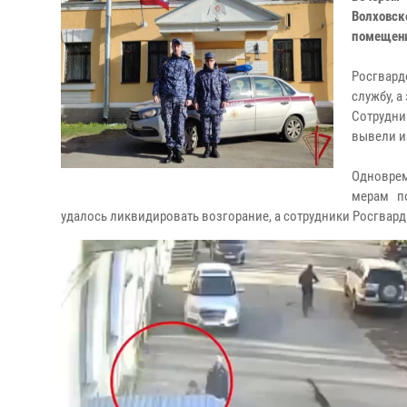
Волховс
помещени
Росгвар
службу, а
Сотрудни
вывели из
Одноврем
мерам п
удалось ликвидировать возгорание, а сотрудники Росгвард