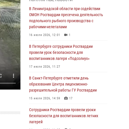
мальчика с нарушением слуха и помогли ему
вернуться домой
В Ленинградской области при содействии
ОМОН Росгвардии пресечена деятельность
03 августа 2026, 11:51
подпольного рыбного производства с
В Санкт-Петербурге при содействии СОБР
рабочими-нелегалами
Росгвардии задержаны подозреваемые в
16 июля 2026, 12:01
1
мошеннических действиях
В Петербурге сотрудники Росгвардии
03 августа 2026, 10:15
1
провели урок безопасности для
Сотрудники ГУ Росгвардии приняли участие в
воспитанников лагеря «Подсолнух»
чемпионатах Северо-Западного округа войск
17 июля 2026, 11:27
национальной гвардии РФ по спортивному и
боевому самбо
В Санкт-Петербурге отметили день
образования Центра лицензионно-
03 августа 2026, 10:07
7
1
разрешительной работы ГУ Росгвардии
В Ленобласти сотрудники ОМОН Росгвардии
15 июля 2026, 14:59
17
оказали содействие полиции в проведении
профилактического мероприятия
Сотрудники Росгвардии провели уроки
безопасности для воспитанников летних
03 августа 2026, 09:16
5
лагерей
В Петербурге сотрудники Росгвардии