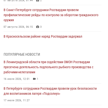
07 августа 2026, 07:44
2
В Санкт-Петербурге сотрудники Росгвардии провели
профилактические рейды по контролю за оборотом гражданского
оружия
07 августа 2026, 06:15
3
В Красносельском районе наряд Росгвардии задержал
правонарушителя, угрожавшего 17-летнему подростку
травматическим оружием
06 августа 2026, 13:39
1
ПОПУЛЯРНЫЕ НОВОСТИ
В Ленинградской области при содействии ОМОН Росгвардии
В Центральном районе росгвардейцы оперативно задержали
пресечена деятельность подпольного рыбного производства с
хулигана, стрелявшего из пускового устройства рядом с жилыми
рабочими-нелегалами
домами
16 июля 2026, 12:01
1
06 августа 2026, 11:36
3
1
В Петербурге сотрудники Росгвардии провели урок безопасности
Сотрудники и военнослужащие Росгвардии обеспечили
для воспитанников лагеря «Подсолнух»
правопорядок при проведении матча "Зенит" - "Балтика"
17 июля 2026, 11:27
06 августа 2026, 07:30
10