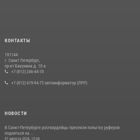
В Калининском районе сотрудники Росгвардии задержали
правонарушителя, избившего посетителя бара
15 июля 2026, 10:50
Представитель Росгвардии принял участие в работе круглого стола
КОНТАКТЫ
на III Международном петербургском цифровом форуме
19 июля 2026, 09:24
2
191144
г. Санкт Петербург,
В Ленобласти сотрудники Росгвардии провели встречу с
пр-кт Бакунина д. 10 а
воспитанниками детского клуба «Умные каникулы»
+7 (812) 246-44-70
16 июля 2026, 10:58
2
+7 (812) 679-94-73 автоинформатор (ЛРР)
НОВОСТИ
В Санкт-Петербурге росгвардейцы пресекли попытку руферов
подняться на ...
07 августа 2026, 12:04