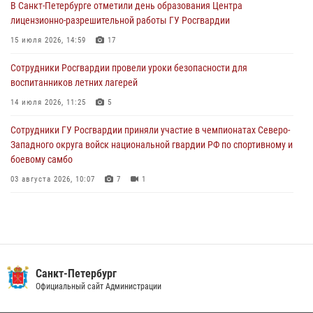
В Санкт-Петербурге отметили день образования Центра
В Выборгском районе наряд Росгвардии обнаружил
лицензионно-разрешительной работы ГУ Росгвардии
разыскиваемый преступный автотранспорт
15 июля 2026, 14:59
17
05 августа 2026, 12:25
2
Сотрудники Росгвардии провели уроки безопасности для
Петербургские росгвардейцы обнаружили объявленный в розыск
воспитанников летних лагерей
автомобиль, ранее использовавшийся при совершении кражи в
Ленобласти
14 июля 2026, 11:25
5
04 августа 2026, 14:05
Сотрудники ГУ Росгвардии приняли участие в чемпионатах Северо-
Западного округа войск национальной гвардии РФ по спортивному и
боевому самбо
03 августа 2026, 10:07
7
1
В Центральном районе наряд Росгвардии задержал рецидивиста,
ограбившего прохожего
17 июля 2026, 11:35
2
В Красногвардейском районе росгвардейцы задержали хулигана,
Санкт-Петербург
угрожавшего мужчине пневматическим пистолетом
Официальный сайт Администрации
16 июля 2026, 15:25