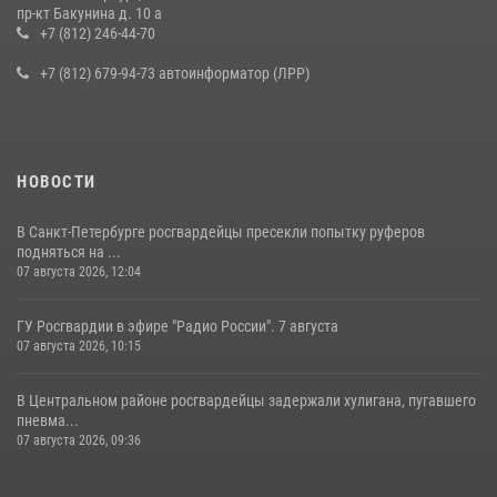
В Ленобласти сотрудники Росгвардии провели встречу с
пр-кт Бакунина д. 10 а
воспитанниками детского клуба «Умные каникулы»
+7 (812) 246-44-70
16 июля 2026, 10:58
2
+7 (812) 679-94-73 автоинформатор (ЛРР)
НОВОСТИ
В Санкт-Петербурге росгвардейцы пресекли попытку руферов
подняться на ...
07 августа 2026, 12:04
ГУ Росгвардии в эфире "Радио России". 7 августа
07 августа 2026, 10:15
В Центральном районе росгвардейцы задержали хулигана, пугавшего
пневма...
07 августа 2026, 09:36