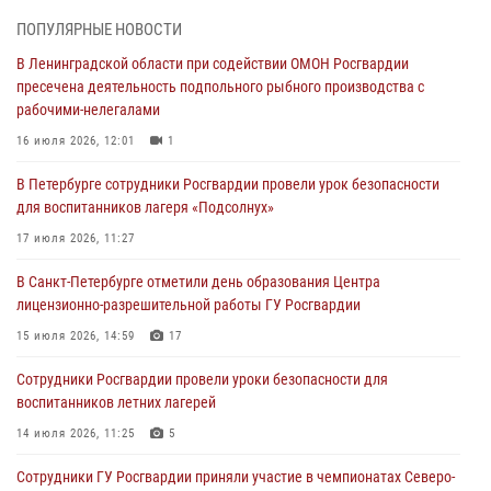
06 августа 2026, 13:39
1
ПОПУЛЯРНЫЕ НОВОСТИ
В Ленинградской области при содействии ОМОН Росгвардии
В Центральном районе росгвардейцы оперативно задержали
пресечена деятельность подпольного рыбного производства с
хулигана, стрелявшего из пускового устройства рядом с жилыми
рабочими-нелегалами
домами
16 июля 2026, 12:01
1
06 августа 2026, 11:36
3
1
В Петербурге сотрудники Росгвардии провели урок безопасности
Сотрудники и военнослужащие Росгвардии обеспечили
для воспитанников лагеря «Подсолнух»
правопорядок при проведении матча "Зенит" - "Балтика"
17 июля 2026, 11:27
06 августа 2026, 07:30
10
В Санкт-Петербурге отметили день образования Центра
В Выборгском районе наряд Росгвардии обнаружил
лицензионно-разрешительной работы ГУ Росгвардии
разыскиваемый преступный автотранспорт
15 июля 2026, 14:59
17
05 августа 2026, 12:25
2
Сотрудники Росгвардии провели уроки безопасности для
Петербургские росгвардейцы обнаружили объявленный в розыск
воспитанников летних лагерей
автомобиль, ранее использовавшийся при совершении кражи в
Ленобласти
14 июля 2026, 11:25
5
04 августа 2026, 14:05
Сотрудники ГУ Росгвардии приняли участие в чемпионатах Северо-