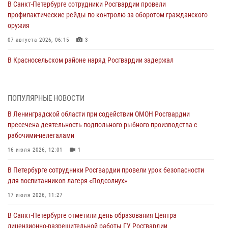
В Санкт-Петербурге сотрудники Росгвардии провели
профилактические рейды по контролю за оборотом гражданского
оружия
07 августа 2026, 06:15
3
В Красносельском районе наряд Росгвардии задержал
правонарушителя, угрожавшего 17-летнему подростку
травматическим оружием
06 августа 2026, 13:39
1
ПОПУЛЯРНЫЕ НОВОСТИ
В Ленинградской области при содействии ОМОН Росгвардии
В Центральном районе росгвардейцы оперативно задержали
пресечена деятельность подпольного рыбного производства с
хулигана, стрелявшего из пускового устройства рядом с жилыми
рабочими-нелегалами
домами
16 июля 2026, 12:01
1
06 августа 2026, 11:36
3
1
В Петербурге сотрудники Росгвардии провели урок безопасности
Сотрудники и военнослужащие Росгвардии обеспечили
для воспитанников лагеря «Подсолнух»
правопорядок при проведении матча "Зенит" - "Балтика"
17 июля 2026, 11:27
06 августа 2026, 07:30
10
В Санкт-Петербурге отметили день образования Центра
В Выборгском районе наряд Росгвардии обнаружил
лицензионно-разрешительной работы ГУ Росгвардии
разыскиваемый преступный автотранспорт