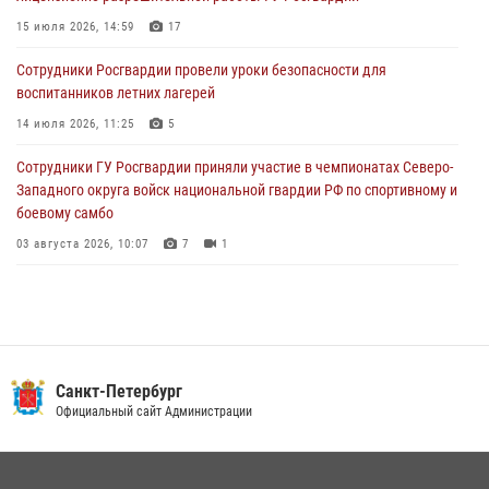
15 июля 2026, 14:59
17
05 августа 2026, 12:25
2
Сотрудники Росгвардии провели уроки безопасности для
Петербургские росгвардейцы обнаружили объявленный в розыск
воспитанников летних лагерей
автомобиль, ранее использовавшийся при совершении кражи в
Ленобласти
14 июля 2026, 11:25
5
04 августа 2026, 14:05
Сотрудники ГУ Росгвардии приняли участие в чемпионатах Северо-
Западного округа войск национальной гвардии РФ по спортивному и
боевому самбо
03 августа 2026, 10:07
7
1
В Центральном районе наряд Росгвардии задержал рецидивиста,
ограбившего прохожего
17 июля 2026, 11:35
2
В Красногвардейском районе росгвардейцы задержали хулигана,
Санкт-Петербург
угрожавшего мужчине пневматическим пистолетом
Официальный сайт Администрации
16 июля 2026, 15:25
В Калининском районе сотрудники Росгвардии задержали