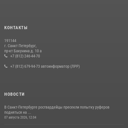
правонарушителя, избившего посетителя бара
15 июля 2026, 10:50
Представитель Росгвардии принял участие в работе круглого стола
КОНТАКТЫ
на III Международном петербургском цифровом форуме
19 июля 2026, 09:24
2
191144
г. Санкт Петербург,
В Ленобласти сотрудники Росгвардии провели встречу с
пр-кт Бакунина д. 10 а
воспитанниками детского клуба «Умные каникулы»
+7 (812) 246-44-70
16 июля 2026, 10:58
2
+7 (812) 679-94-73 автоинформатор (ЛРР)
НОВОСТИ
В Санкт-Петербурге росгвардейцы пресекли попытку руферов
подняться на ...
07 августа 2026, 12:04