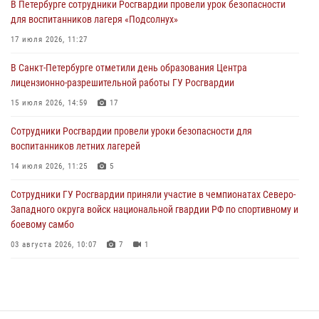
В Петербурге сотрудники Росгвардии провели урок безопасности
03 августа 2026, 14:15
3
1
для воспитанников лагеря «Подсолнух»
Росгвардейцы приняли участие в Большом семейном фестивале
17 июля 2026, 11:27
03 августа 2026, 13:26
5
В Санкт-Петербурге отметили день образования Центра
лицензионно-разрешительной работы ГУ Росгвардии
В Ленинградской области сотрудники Росгвардии обнаружили
пропавшего мальчика с нарушением слуха и помогли ему вернуться
15 июля 2026, 14:59
17
домой
Сотрудники Росгвардии провели уроки безопасности для
03 августа 2026, 11:51
воспитанников летних лагерей
В Санкт-Петербурге при содействии СОБР Росгвардии задержаны
14 июля 2026, 11:25
5
подозреваемые в мошеннических действиях
Сотрудники ГУ Росгвардии приняли участие в чемпионатах Северо-
03 августа 2026, 10:15
1
Западного округа войск национальной гвардии РФ по спортивному и
боевому самбо
03 августа 2026, 10:07
7
1
В Центральном районе наряд Росгвардии задержал рецидивиста,
ограбившего прохожего
17 июля 2026, 11:35
2