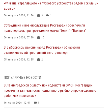
хулигана, стрелявшего из пускового устройства рядом с жилыми
домами
06 августа 2026, 11:36
3
1
Сотрудники и военнослужащие Росгвардии обеспечили
правопорядок при проведении матча "Зенит" - "Балтика"
06 августа 2026, 07:30
10
В Выборгском районе наряд Росгвардии обнаружил
разыскиваемый преступный автотранспорт
05 августа 2026, 12:25
2
Петербургские росгвардейцы обнаружили объявленный в розыск
автомобиль, ранее использовавшийся при совершении кражи в
ПОПУЛЯРНЫЕ НОВОСТИ
Ленобласти
В Ленинградской области при содействии ОМОН Росгвардии
04 августа 2026, 14:05
пресечена деятельность подпольного рыбного производства с
рабочими-нелегалами
В Зеленогорске сотрудники Росгвардии, став очевидцами
серьезного ДТП, вызвали на место происшествия спасателей, а
16 июля 2026, 12:01
1
также оказали доврачебную помощь пострадавшим