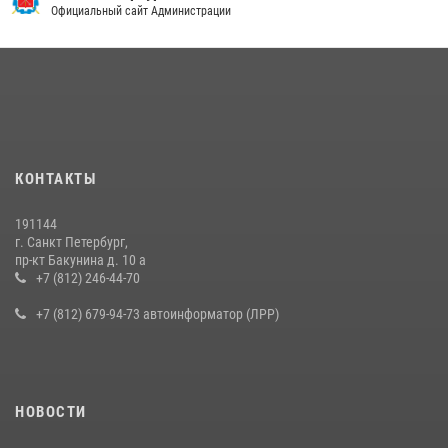
угрожавшего мужчине пневматическим пистолетом
Официальный сайт Администрации
16 июля 2026, 15:25
В Калининском районе сотрудники Росгвардии задержали
правонарушителя, избившего посетителя бара
15 июля 2026, 10:50
Представитель Росгвардии принял участие в работе круглого стола
КОНТАКТЫ
на III Международном петербургском цифровом форуме
19 июля 2026, 09:24
2
191144
г. Санкт Петербург,
В Ленобласти сотрудники Росгвардии провели встречу с
пр-кт Бакунина д. 10 а
воспитанниками детского клуба «Умные каникулы»
+7 (812) 246-44-70
16 июля 2026, 10:58
2
+7 (812) 679-94-73 автоинформатор (ЛРР)
НОВОСТИ