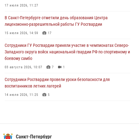
17 июля 2026, 11:27
06 августа 2026, 07:30
10
В Санкт-Петербурге отметили день образования Центра
В Выборгском районе наряд Росгвардии обнаружил
лицензионно-разрешительной работы ГУ Росгвардии
разыскиваемый преступный автотранспорт
15 июля 2026, 14:59
17
05 августа 2026, 12:25
2
Сотрудники ГУ Росгвардии приняли участие в чемпионатах Северо-
Петербургские росгвардейцы обнаружили объявленный в розыск
Западного округа войск национальной гвардии РФ по спортивному и
автомобиль, ранее использовавшийся при совершении кражи в
боевому самбо
Ленобласти
03 августа 2026, 10:07
7
1
04 августа 2026, 14:05
Сотрудники Росгвардии провели уроки безопасности для
воспитанников летних лагерей
14 июля 2026, 11:25
5
В Центральном районе наряд Росгвардии задержал рецидивиста,
ограбившего прохожего
17 июля 2026, 11:35
2
В Красногвардейском районе росгвардейцы задержали хулигана,
Санкт-Петербург