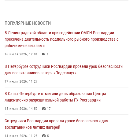
В Санкт-Петербурге при содействии СОБР Росгвардии задержаны
подозреваемые в мошеннических действиях
03 августа 2026, 10:15
1
ПОПУЛЯРНЫЕ НОВОСТИ
В Ленинградской области при содействии ОМОН Росгвардии
Сотрудники ГУ Росгвардии приняли участие в чемпионатах Северо-
пресечена деятельность подпольного рыбного производства с
Западного округа войск национальной гвардии РФ по спортивному и
рабочими-нелегалами
боевому самбо
16 июля 2026, 12:01
1
03 августа 2026, 10:07
7
1
В Петербурге сотрудники Росгвардии провели урок безопасности
В Ленобласти сотрудники ОМОН Росгвардии оказали содействие
для воспитанников лагеря «Подсолнух»
полиции в проведении профилактического мероприятия
17 июля 2026, 11:27
03 августа 2026, 09:16
5
В Санкт-Петербурге отметили день образования Центра
В Петербурге сотрудники Росгвардии обеспечили правопорядок в
лицензионно-разрешительной работы ГУ Росгвардии
День Воздушно-десантных войск
15 июля 2026, 14:59
17
02 августа 2026, 19:30
10
Сотрудники Росгвардии провели уроки безопасности для
Сотрудники Росгвардии на Пушкинской улице задержали двух
воспитанников летних лагерей
граждан, подозреваемых в попытке поджога одного из баров в
центре города
14 июля 2026, 11:25
5