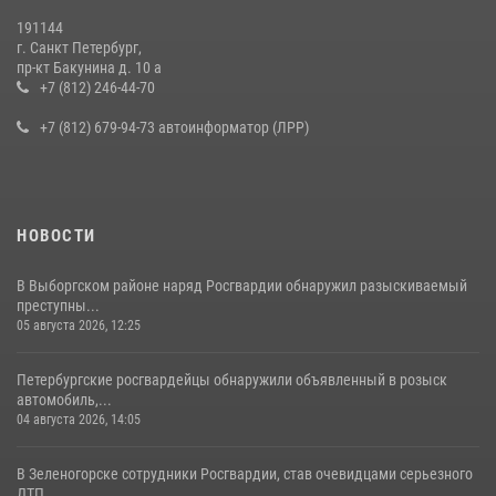
19 июля 2026, 09:24
2
191144
г. Санкт Петербург,
В Ленобласти сотрудники Росгвардии провели встречу с
пр-кт Бакунина д. 10 а
воспитанниками детского клуба «Умные каникулы»
+7 (812) 246-44-70
16 июля 2026, 10:58
2
+7 (812) 679-94-73 автоинформатор (ЛРР)
НОВОСТИ
В Выборгском районе наряд Росгвардии обнаружил разыскиваемый
преступны...
05 августа 2026, 12:25
Петербургские росгвардейцы обнаружили объявленный в розыск
автомобиль,...
04 августа 2026, 14:05
В Зеленогорске сотрудники Росгвардии, став очевидцами серьезного
ДТП, ...