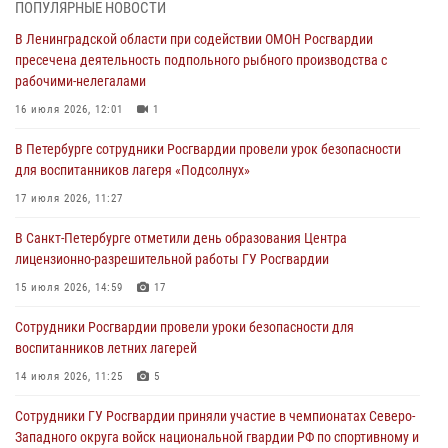
06 августа 2026, 13:39
1
ПОПУЛЯРНЫЕ НОВОСТИ
В Ленинградской области при содействии ОМОН Росгвардии
В Центральном районе росгвардейцы оперативно задержали
пресечена деятельность подпольного рыбного производства с
хулигана, стрелявшего из пускового устройства рядом с жилыми
рабочими-нелегалами
домами
16 июля 2026, 12:01
1
06 августа 2026, 11:36
3
1
В Петербурге сотрудники Росгвардии провели урок безопасности
Сотрудники и военнослужащие Росгвардии обеспечили
для воспитанников лагеря «Подсолнух»
правопорядок при проведении матча "Зенит" - "Балтика"
17 июля 2026, 11:27
06 августа 2026, 07:30
10
В Санкт-Петербурге отметили день образования Центра
В Выборгском районе наряд Росгвардии обнаружил
лицензионно-разрешительной работы ГУ Росгвардии
разыскиваемый преступный автотранспорт
15 июля 2026, 14:59
17
05 августа 2026, 12:25
2
Сотрудники Росгвардии провели уроки безопасности для
Петербургские росгвардейцы обнаружили объявленный в розыск
воспитанников летних лагерей
автомобиль, ранее использовавшийся при совершении кражи в
Ленобласти
14 июля 2026, 11:25
5
04 августа 2026, 14:05
Сотрудники ГУ Росгвардии приняли участие в чемпионатах Северо-
Западного округа войск национальной гвардии РФ по спортивному и