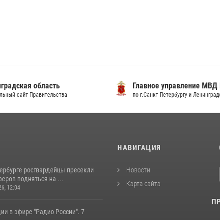
градская область
Главное управление МВД
льный сайт Правительства
по г.Санкт-Петербургу и Ленингра
И
НАВИГАЦИЯ
тербурге росгвардейцы пресекли
Новости
еров подняться на ...
Карта сайта
26, 12:04
П
ии в эфире "Радио России". 7