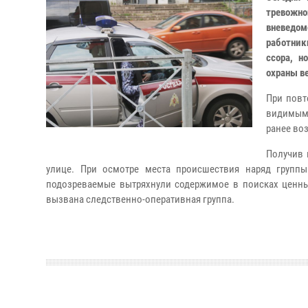
тревожн
вневедо
работник
ссора, н
охраны в
При повт
видимым
ранее воз
Получив 
улице. При осмотре места происшествия наряд группы
подозреваемые вытряхнули содержимое в поисках ценн
вызвана следственно-оперативная группа.