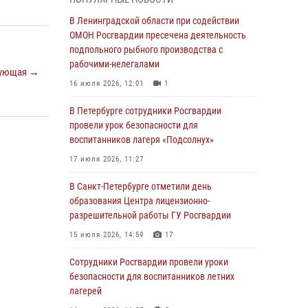
В Красносельском районе наряд Росгвардии
В Ленинградской области при содействии
задержал правонарушителя, угрожавшего 17-
ОМОН Росгвардии пресечена деятельность
летнему подростку травматическим оружием
подпольного рыбного производства с
рабочими-нелегалами
06 августа 2026, 13:39
1
ующая →
16 июля 2026, 12:01
1
В Центральном районе росгвардейцы
оперативно задержали хулигана,
В Петербурге сотрудники Росгвардии
стрелявшего из пускового устройства рядом
провели урок безопасности для
с жилыми домами
воспитанников лагеря «Подсолнух»
06 августа 2026, 11:36
3
1
17 июля 2026, 11:27
Сотрудники и военнослужащие Росгвардии
В Санкт-Петербурге отметили день
обеспечили правопорядок при проведении
образования Центра лицензионно-
матча "Зенит" - "Балтика"
разрешительной работы ГУ Росгвардии
06 августа 2026, 07:30
10
15 июля 2026, 14:59
17
В Выборгском районе наряд Росгвардии
Сотрудники Росгвардии провели уроки
обнаружил разыскиваемый преступный
безопасности для воспитанников летних
автотранспорт
лагерей