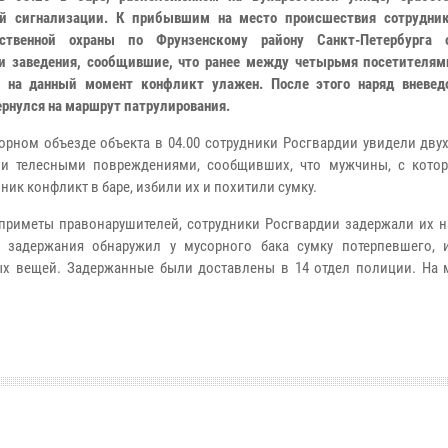
ой сигнализации. К прибывшим на место происшествия сотрудни
мственной охраны по Фрунзенскому району Санкт-Петербурга 
и заведения, сообщившие, что ранее между четырьмя посетителям
о на данный момент конфликт улажен. После этого наряд вневед
ернулся на маршрут патрулирования.
орном объезде объекта в 04.00 сотрудники Росгвардии увидели дву
и телесными повреждениями, сообщивших, что мужчины, с кото
ник конфликт в баре, избили их и похитили сумку.
приметы правонарушителей, сотрудники Росгвардии задержали их н
 задержания обнаружил у мусорного бака сумку потерпевшего, 
ых вещей.
Задержанные были доставлены в 14 отдел полиции. На 