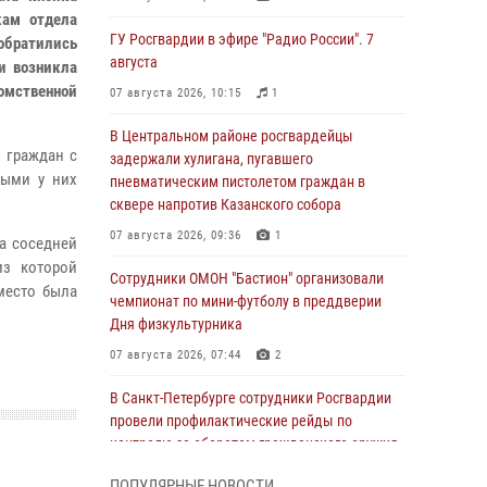
кам отдела
ГУ Росгвардии в эфире "Радио России". 7
обратились
августа
и возникла
омственной
07 августа 2026, 10:15
1
В Центральном районе росгвардейцы
х граждан с
задержали хулигана, пугавшего
рыми у них
пневматическим пистолетом граждан в
сквере напротив Казанского собора
07 августа 2026, 09:36
1
а соседней
из которой
Сотрудники ОМОН "Бастион" организовали
место была
чемпионат по мини-футболу в преддверии
Дня физкультурника
07 августа 2026, 07:44
2
В Санкт-Петербурге сотрудники Росгвардии
провели профилактические рейды по
контролю за оборотом гражданского оружия
07 августа 2026, 06:15
3
ПОПУЛЯРНЫЕ НОВОСТИ