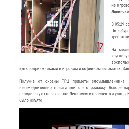
из игров
Ленинско
В 05:29 
Петербур
тревожно
На мест
круглос
воспольз
купюроприемниками в игровом и кофейном автоматах. Зав
Получив от охраны ТРЦ приметы злоумышленника, п
незамедлительно приступили к его розыску. Вскоре н
неподалеку от перекрестка Ленинского проспекта и улицы
было изъято.