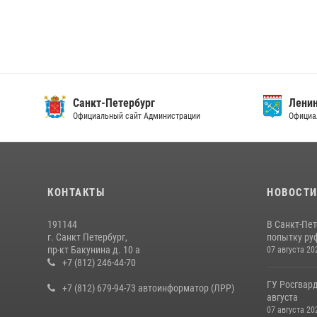
Санкт-Петербург
Ленин
Официальный сайт Администрации
Официа
КОНТАКТЫ
НОВОСТ
191144
В Санкт-Пе
г. Санкт Петербург,
попытку руф
пр-кт Бакунина д. 10 а
07 августа 20
+7 (812) 246-44-70
ГУ Росгвард
+7 (812) 679-94-73 автоинформатор (ЛРР)
августа
07 августа 20