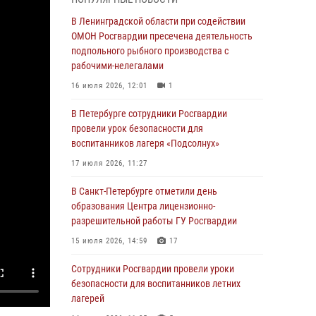
В Красносельском районе наряд Росгвардии
В Ленинградской области при содействии
задержал правонарушителя, угрожавшего 17-
ОМОН Росгвардии пресечена деятельность
летнему подростку травматическим оружием
подпольного рыбного производства с
рабочими-нелегалами
06 августа 2026, 13:39
1
16 июля 2026, 12:01
1
В Центральном районе росгвардейцы
оперативно задержали хулигана,
В Петербурге сотрудники Росгвардии
стрелявшего из пускового устройства рядом
провели урок безопасности для
с жилыми домами
воспитанников лагеря «Подсолнух»
06 августа 2026, 11:36
3
1
17 июля 2026, 11:27
Сотрудники и военнослужащие Росгвардии
В Санкт-Петербурге отметили день
обеспечили правопорядок при проведении
образования Центра лицензионно-
матча "Зенит" - "Балтика"
разрешительной работы ГУ Росгвардии
06 августа 2026, 07:30
10
15 июля 2026, 14:59
17
В Выборгском районе наряд Росгвардии
Сотрудники Росгвардии провели уроки
обнаружил разыскиваемый преступный
безопасности для воспитанников летних
автотранспорт
лагерей