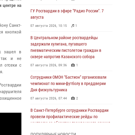
м центре на
ГУ Росгвардии в эфире "Радио России". 7
августа
йону Санкт-
07 августа 2026, 10:15
1
ся кнопкой
В Центральном районе росгвардейцы
задержали хулигана, пугавшего
пневматическим пистолетом граждан в
ек зашел в
сквере напротив Казанского собора
 так и не
л отсеки с
07 августа 2026, 09:36
1
я.
Сотрудники ОМОН "Бастион" организовали
чемпионат по мини-футболу в преддверии
осгвардии
Дня физкультурника
нарушителя
 Похищенное
07 августа 2026, 07:44
2
В Санкт-Петербурге сотрудники Росгвардии
провели профилактические рейды по
контролю за оборотом гражданского оружия
07 августа 2026, 06:15
3
ПОПУЛЯРНЫЕ НОВОСТИ