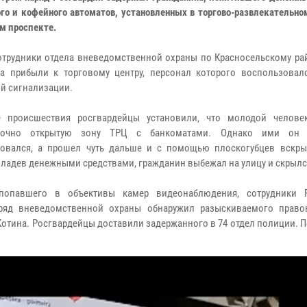
ого и кофейного автоматов, установленных в торгово-развлекательно
м проспекте.
сотрудники отдела вневедомственной охраны по Красносельскому ра
га прибыли к торговому центру, персонал которого воспользовал
й сигнализации.
е происшествия росгвардейцы установили, что молодой челов
уточно открытую зону ТРЦ с банкоматами. Однако ими он
овался, а прошел чуть дальше и с помощью плоскогубцев вскры
ладев денежными средствами, гражданин выбежал на улицу и скрылс
опавшего в объективы камер видеонаблюдения, сотрудники Р
аряд вневедомственной охраны обнаружил разыскиваемого право
 Котина. Росгвардейцы доставили задержанного в 74 отдел полиции.