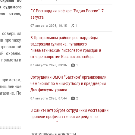
 охраны по
о судимого
ГУ Росгвардии в эфире "Радио России". 7
ля отеля,
августа
07 августа 2026, 10:15
1
и совершил
В Центральном районе росгвардейцы
ив пропажу,
задержали хулигана, пугавшего
 тревожной
пневматическим пистолетом граждан в
ой охраны.
сквере напротив Казанского собора
и приметы и
07 августа 2026, 09:36
1
Сотрудники ОМОН "Бастион" организовали
о приметам,
чемпионат по мини-футболу в преддверии
умышленное
Дня физкультурника
агазине. По
07 августа 2026, 07:44
2
В Санкт-Петербурге сотрудники Росгвардии
провели профилактические рейды по
контролю за оборотом гражданского оружия
07 августа 2026, 06:15
3
ПОПУЛЯРНЫЕ НОВОСТИ