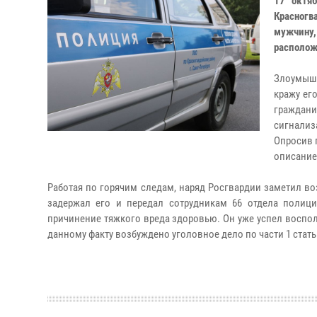
17 октя
Красногв
мужчину
располож
Злоумыш
кражу ег
граждани
сигнализ
Опросив 
описание
Работая по горячим следам, наряд Росгвардии заметил во
задержал его и передал сотрудникам 66 отдела полиц
причинение тяжкого вреда здоровью. Он уже успел воспол
данному факту возбуждено уголовное дело по части 1 статьи