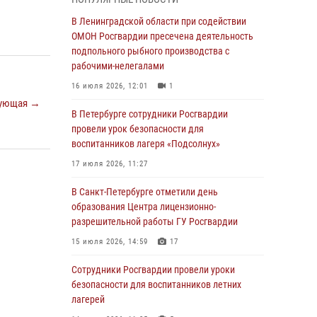
В Красносельском районе наряд Росгвардии
В Ленинградской области при содействии
задержал правонарушителя, угрожавшего 17-
ОМОН Росгвардии пресечена деятельность
летнему подростку травматическим оружием
подпольного рыбного производства с
рабочими-нелегалами
06 августа 2026, 13:39
1
16 июля 2026, 12:01
1
В Центральном районе росгвардейцы
ующая →
оперативно задержали хулигана,
В Петербурге сотрудники Росгвардии
стрелявшего из пускового устройства рядом
провели урок безопасности для
с жилыми домами
воспитанников лагеря «Подсолнух»
06 августа 2026, 11:36
3
1
17 июля 2026, 11:27
Сотрудники и военнослужащие Росгвардии
В Санкт-Петербурге отметили день
обеспечили правопорядок при проведении
образования Центра лицензионно-
матча "Зенит" - "Балтика"
разрешительной работы ГУ Росгвардии
06 августа 2026, 07:30
10
15 июля 2026, 14:59
17
В Выборгском районе наряд Росгвардии
Сотрудники Росгвардии провели уроки
обнаружил разыскиваемый преступный
безопасности для воспитанников летних
автотранспорт
лагерей