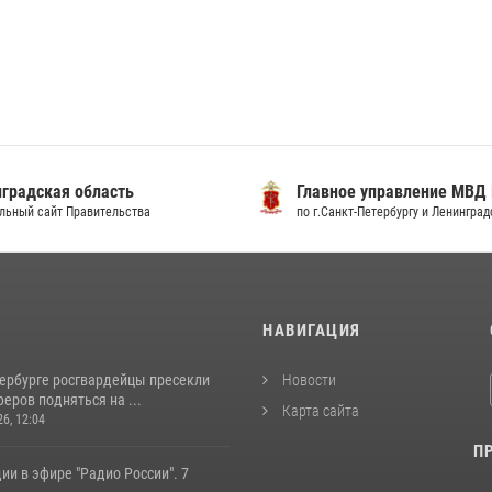
градская область
Главное управление МВД
льный сайт Правительства
по г.Санкт-Петербургу и Ленингра
И
НАВИГАЦИЯ
тербурге росгвардейцы пресекли
Новости
еров подняться на ...
Карта сайта
26, 12:04
П
ии в эфире "Радио России". 7