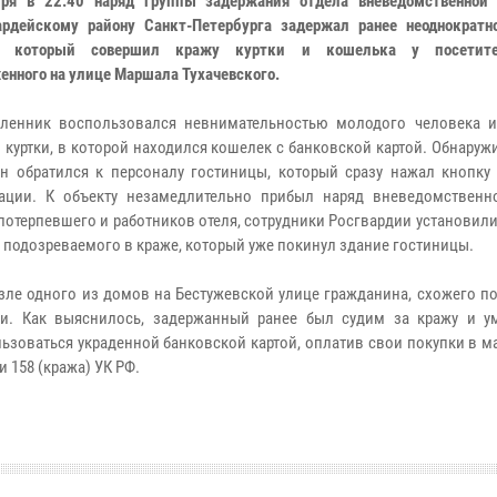
бря в 22:40 наряд группы задержания отдела вневедомственной
ардейскому району Санкт-Петербурга задержал ранее неоднократн
, который совершил кражу куртки и кошелька у посетите
енного на улице Маршала Тухачевского.
ленник воспользовался невнимательностью молодого человека 
о куртки, в которой находился кошелек с банковской картой. Обнаруж
н обратился к персоналу гостиницы, который сразу нажал кнопку
ации. К объекту незамедлительно прибыл наряд вневедомственн
потерпевшего и работников отеля, сотрудники Росгвардии установил
 подозреваемого в краже, который уже покинул здание гостиницы.
зле одного из домов на Бестужевской улице гражданина, схожего п
ии. Как выяснилось, задержанный ранее был судим за кражу и 
ьзоваться украденной банковской картой, оплатив свои покупки в м
 158 (кража) УК РФ.