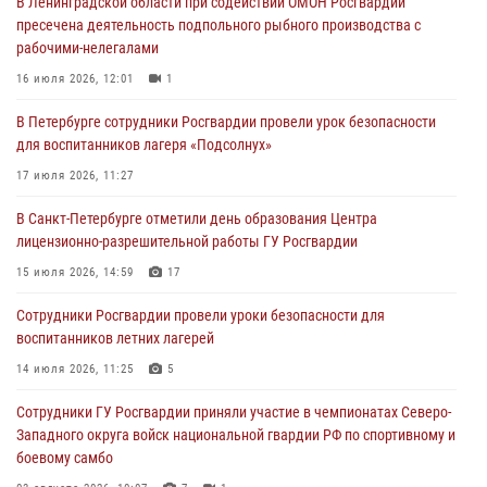
В Ленинградской области при содействии ОМОН Росгвардии
В Центральном районе росгвардейцы оперативно задержали
пресечена деятельность подпольного рыбного производства с
хулигана, стрелявшего из пускового устройства рядом с жилыми
рабочими-нелегалами
домами
16 июля 2026, 12:01
1
06 августа 2026, 11:36
3
1
В Петербурге сотрудники Росгвардии провели урок безопасности
Сотрудники и военнослужащие Росгвардии обеспечили
для воспитанников лагеря «Подсолнух»
правопорядок при проведении матча "Зенит" - "Балтика"
17 июля 2026, 11:27
06 августа 2026, 07:30
10
В Санкт-Петербурге отметили день образования Центра
В Выборгском районе наряд Росгвардии обнаружил
лицензионно-разрешительной работы ГУ Росгвардии
разыскиваемый преступный автотранспорт
15 июля 2026, 14:59
17
05 августа 2026, 12:25
2
Сотрудники Росгвардии провели уроки безопасности для
Петербургские росгвардейцы обнаружили объявленный в розыск
воспитанников летних лагерей
автомобиль, ранее использовавшийся при совершении кражи в
Ленобласти
14 июля 2026, 11:25
5
04 августа 2026, 14:05
Сотрудники ГУ Росгвардии приняли участие в чемпионатах Северо-
Западного округа войск национальной гвардии РФ по спортивному и
боевому самбо