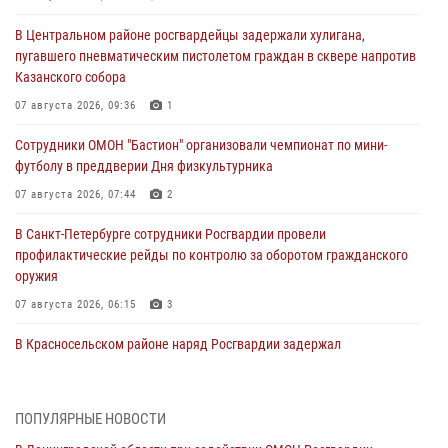
В Центральном районе росгвардейцы задержали хулигана,
пугавшего пневматическим пистолетом граждан в сквере напротив
Казанского собора
07 августа 2026, 09:36
1
Сотрудники ОМОН "Бастион" организовали чемпионат по мини-
футболу в преддверии Дня физкультурника
07 августа 2026, 07:44
2
В Санкт-Петербурге сотрудники Росгвардии провели
профилактические рейды по контролю за оборотом гражданского
оружия
07 августа 2026, 06:15
3
В Красносельском районе наряд Росгвардии задержал
правонарушителя, угрожавшего 17-летнему подростку
травматическим оружием
06 августа 2026, 13:39
1
ПОПУЛЯРНЫЕ НОВОСТИ