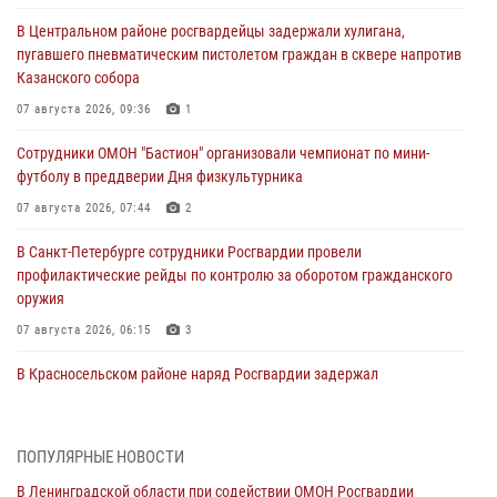
В Центральном районе росгвардейцы задержали хулигана,
пугавшего пневматическим пистолетом граждан в сквере напротив
Казанского собора
07 августа 2026, 09:36
1
Сотрудники ОМОН "Бастион" организовали чемпионат по мини-
футболу в преддверии Дня физкультурника
07 августа 2026, 07:44
2
В Санкт-Петербурге сотрудники Росгвардии провели
профилактические рейды по контролю за оборотом гражданского
оружия
07 августа 2026, 06:15
3
В Красносельском районе наряд Росгвардии задержал
правонарушителя, угрожавшего 17-летнему подростку
травматическим оружием
06 августа 2026, 13:39
1
ПОПУЛЯРНЫЕ НОВОСТИ
В Ленинградской области при содействии ОМОН Росгвардии
В Центральном районе росгвардейцы оперативно задержали