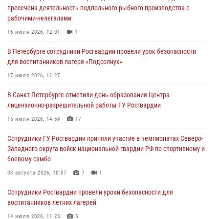
пресечена деятельность подпольного рыбного производства с
хулигана, стрелявшего из пускового устройства рядом с жилыми
рабочими-нелегалами
домами
16 июля 2026, 12:01
1
06 августа 2026, 11:36
3
1
В Петербурге сотрудники Росгвардии провели урок безопасности
Сотрудники и военнослужащие Росгвардии обеспечили
для воспитанников лагеря «Подсолнух»
правопорядок при проведении матча "Зенит" - "Балтика"
17 июля 2026, 11:27
06 августа 2026, 07:30
10
В Санкт-Петербурге отметили день образования Центра
В Выборгском районе наряд Росгвардии обнаружил
лицензионно-разрешительной работы ГУ Росгвардии
разыскиваемый преступный автотранспорт
15 июля 2026, 14:59
17
05 августа 2026, 12:25
2
Сотрудники ГУ Росгвардии приняли участие в чемпионатах Северо-
Петербургские росгвардейцы обнаружили объявленный в розыск
Западного округа войск национальной гвардии РФ по спортивному и
автомобиль, ранее использовавшийся при совершении кражи в
боевому самбо
Ленобласти
03 августа 2026, 10:07
7
1
04 августа 2026, 14:05
Сотрудники Росгвардии провели уроки безопасности для
воспитанников летних лагерей
14 июля 2026, 11:25
5