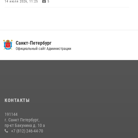
14 июля 2026, 11:25
5
В Центральном районе наряд Росгвардии задержал рецидивиста,
ограбившего прохожего
17 июля 2026, 11:35
2
В Красногвардейском районе росгвардейцы задержали хулигана,
Санкт-Петербург
угрожавшего мужчине пневматическим пистолетом
Официальный сайт Администрации
16 июля 2026, 15:25
В Калининском районе сотрудники Росгвардии задержали
правонарушителя, избившего посетителя бара
15 июля 2026, 10:50
Представитель Росгвардии принял участие в работе круглого стола
КОНТАКТЫ
на III Международном петербургском цифровом форуме
19 июля 2026, 09:24
2
191144
г. Санкт Петербург,
В Ленобласти сотрудники Росгвардии провели встречу с
пр-кт Бакунина д. 10 а
воспитанниками детского клуба «Умные каникулы»
+7 (812) 246-44-70