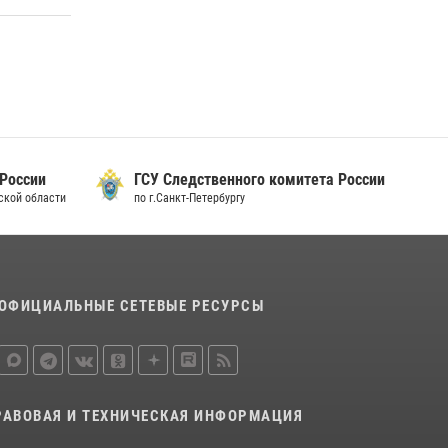
15 июля 2026, 10:50
Представитель Росгвардии принял участие в
работе круглого стола на III Международном
петербургском цифровом форуме
19 июля 2026, 09:24
2
В Ленобласти сотрудники Росгвардии
 России
ГСУ Следственного комитета России
провели встречу с воспитанниками детского
дской области
по г.Санкт-Петербургу
клуба «Умные каникулы»
16 июля 2026, 10:58
2
ОФИЦИАЛЬНЫЕ СЕТЕВЫЕ РЕСУРСЫ
РАВОВАЯ И ТЕХНИЧЕСКАЯ ИНФОРМАЦИЯ