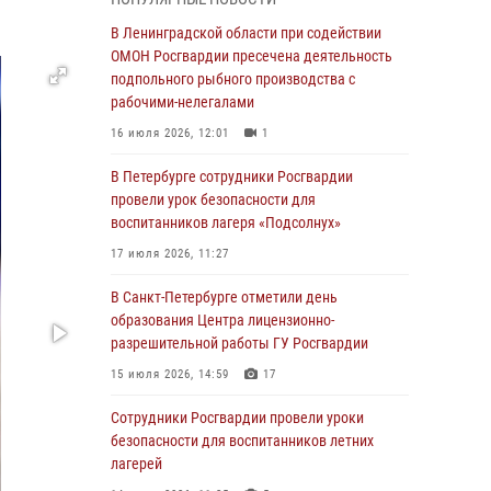
В Красносельском районе наряд Росгвардии
В Ленинградской области при содействии
задержал правонарушителя, угрожавшего 17-
ОМОН Росгвардии пресечена деятельность
летнему подростку травматическим оружием
подпольного рыбного производства с
рабочими-нелегалами
06 августа 2026, 13:39
1
16 июля 2026, 12:01
1
В Центральном районе росгвардейцы
оперативно задержали хулигана,
В Петербурге сотрудники Росгвардии
стрелявшего из пускового устройства рядом
провели урок безопасности для
с жилыми домами
воспитанников лагеря «Подсолнух»
06 августа 2026, 11:36
3
1
17 июля 2026, 11:27
Сотрудники и военнослужащие Росгвардии
В Санкт-Петербурге отметили день
обеспечили правопорядок при проведении
образования Центра лицензионно-
матча "Зенит" - "Балтика"
разрешительной работы ГУ Росгвардии
06 августа 2026, 07:30
10
15 июля 2026, 14:59
17
В Выборгском районе наряд Росгвардии
Сотрудники Росгвардии провели уроки
обнаружил разыскиваемый преступный
безопасности для воспитанников летних
автотранспорт
лагерей