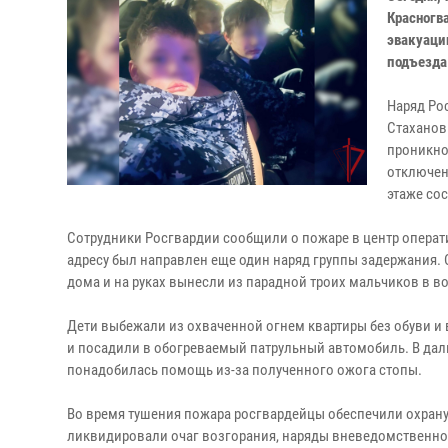
Красногв
эвакуаци
подъезда
Наряд Ро
Стаханов
проникно
отключен
этаже со
Сотрудники Росгвардии сообщили о пожаре в центр опера
адресу был направлен еще один наряд группы задержания
дома и на руках вынесли из парадной троих мальчиков в воз
Дети выбежали из охваченной огнем квартиры без обуви и 
и посадили в обогреваемый патрульный автомобиль. В д
понадобилась помощь из-за полученного ожога стопы.
Во время тушения пожара росгвардейцы обеспечили охрану
ликвидировали очаг возгорания, наряды вневедомственно