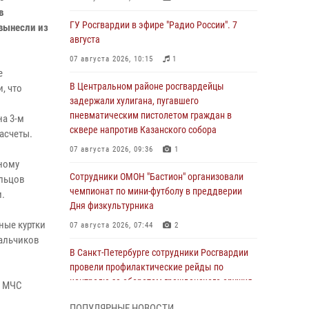
в
ГУ Росгвардии в эфире "Радио России". 7
 вынесли из
августа
07 августа 2026, 10:15
1
е
В Центральном районе росгвардейцы
, что
задержали хулигана, пугавшего
пневматическим пистолетом граждан в
на 3-м
сквере напротив Казанского собора
асчеты.
07 августа 2026, 09:36
1
ному
Сотрудники ОМОН "Бастион" организовали
ильцов
чемпионат по мини-футболу в преддверии
и.
Дня физкультурника
ные куртки
07 августа 2026, 07:44
2
альчиков
В Санкт-Петербурге сотрудники Росгвардии
провели профилактические рейды по
контролю за оборотом гражданского оружия
и МЧС
07 августа 2026, 06:15
3
ПОПУЛЯРНЫЕ НОВОСТИ