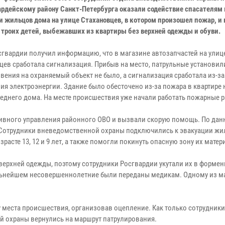
ардейскому району Санкт-Петербурга оказали содействие спасателям 
и жильцов дома на улице Стахановцев, в котором произошел пожар, и
 троих детей, выбежавших из квартиры без верхней одежды и обуви.
сгвардии получил информацию, что в магазине автозапчастей на улиц
цев сработала сигнализация. Прибыв на место, патрульные установили
вения на охраняемый объект не было, а сигнализация сработала из-за
ия электроэнергии. Здание было обесточено из-за пожара в квартире 
седнего дома. На месте происшествия уже начали работать пожарные р
тивного управления районного ОВО и вызвали скорую помощь. По дан
. Сотрудники вневедомственной охраны подключились к эвакуации ж
расте 13, 12 и 9 лет, а также помогли покинуть опасную зону их матер
верхней одежды, поэтому сотрудники Росгвардии укутали их в формен
альнейшем несовершеннолетние были переданы медикам. Одному из м
 места происшествия, организовав оцепление. Как только сотрудник
й охраны вернулись на маршрут патрулирования.