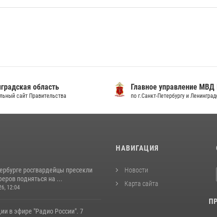
градская область
Главное управление МВД
льный сайт Правительства
по г.Санкт-Петербургу и Ленингра
И
НАВИГАЦИЯ
тербурге росгвардейцы пресекли
Новости
еров подняться на ...
Карта сайта
26, 12:04
П
ии в эфире "Радио России". 7