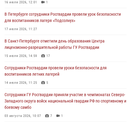
16 июля 2026, 12:01
1
06 августа 2026, 11:36
3
1
В Петербурге сотрудники Росгвардии провели урок безопасности
Сотрудники и военнослужащие Росгвардии обеспечили
для воспитанников лагеря «Подсолнух»
правопорядок при проведении матча "Зенит" - "Балтика"
17 июля 2026, 11:27
06 августа 2026, 07:30
10
В Санкт-Петербурге отметили день образования Центра
В Выборгском районе наряд Росгвардии обнаружил
лицензионно-разрешительной работы ГУ Росгвардии
разыскиваемый преступный автотранспорт
15 июля 2026, 14:59
17
05 августа 2026, 12:25
2
Сотрудники Росгвардии провели уроки безопасности для
Петербургские росгвардейцы обнаружили объявленный в розыск
воспитанников летних лагерей
автомобиль, ранее использовавшийся при совершении кражи в
Ленобласти
14 июля 2026, 11:25
5
04 августа 2026, 14:05
Сотрудники ГУ Росгвардии приняли участие в чемпионатах Северо-
Западного округа войск национальной гвардии РФ по спортивному и
боевому самбо
03 августа 2026, 10:07
7
1
В Центральном районе наряд Росгвардии задержал рецидивиста,
ограбившего прохожего