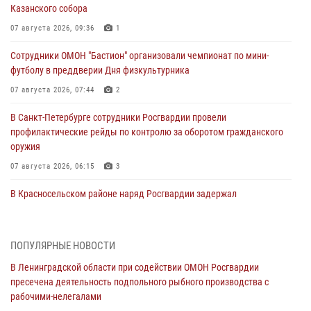
Казанского собора
07 августа 2026, 09:36
1
Сотрудники ОМОН "Бастион" организовали чемпионат по мини-
футболу в преддверии Дня физкультурника
07 августа 2026, 07:44
2
В Санкт-Петербурге сотрудники Росгвардии провели
профилактические рейды по контролю за оборотом гражданского
оружия
07 августа 2026, 06:15
3
В Красносельском районе наряд Росгвардии задержал
правонарушителя, угрожавшего 17-летнему подростку
травматическим оружием
06 августа 2026, 13:39
1
ПОПУЛЯРНЫЕ НОВОСТИ
В Ленинградской области при содействии ОМОН Росгвардии
В Центральном районе росгвардейцы оперативно задержали
пресечена деятельность подпольного рыбного производства с
хулигана, стрелявшего из пускового устройства рядом с жилыми
рабочими-нелегалами
домами