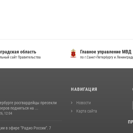
градская область
Главное управление МВД
льный сайт Правительства
по г.Санкт-Петербургу и Ленингра
И
НАВИГАЦИЯ
тербурге росгвардейцы пресекли
Новости
еров подняться на ...
Карта сайта
26, 12:04
П
ии в эфире "Радио России". 7