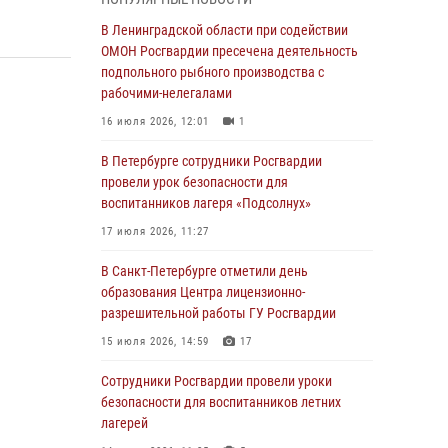
В Красносельском районе наряд Росгвардии
В Ленинградской области при содействии
задержал правонарушителя, угрожавшего 17-
ОМОН Росгвардии пресечена деятельность
летнему подростку травматическим оружием
подпольного рыбного производства с
рабочими-нелегалами
06 августа 2026, 13:39
1
16 июля 2026, 12:01
1
В Центральном районе росгвардейцы
оперативно задержали хулигана,
В Петербурге сотрудники Росгвардии
стрелявшего из пускового устройства рядом
провели урок безопасности для
с жилыми домами
воспитанников лагеря «Подсолнух»
06 августа 2026, 11:36
3
1
17 июля 2026, 11:27
Сотрудники и военнослужащие Росгвардии
В Санкт-Петербурге отметили день
обеспечили правопорядок при проведении
образования Центра лицензионно-
матча "Зенит" - "Балтика"
разрешительной работы ГУ Росгвардии
06 августа 2026, 07:30
10
15 июля 2026, 14:59
17
В Выборгском районе наряд Росгвардии
Сотрудники Росгвардии провели уроки
обнаружил разыскиваемый преступный
безопасности для воспитанников летних
автотранспорт
лагерей