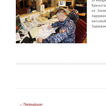
20 январ
Красногв
на Зане
задержа
кассовый
Задержан
← Предыдущая