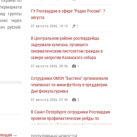
й охраны по
ипермаркета
ГУ Росгвардии в эфире "Радио России". 7
ряд группы
августа
онес через
07 августа 2026, 10:15
1
яч рублей.
В Центральном районе росгвардейцы
задержали хулигана, пугавшего
пневматическим пистолетом граждан в
сквере напротив Казанского собора
07 августа 2026, 09:36
1
Сотрудники ОМОН "Бастион" организовали
чемпионат по мини-футболу в преддверии
Дня физкультурника
07 августа 2026, 07:44
2
В Санкт-Петербурге сотрудники Росгвардии
провели профилактические рейды по
контролю за оборотом гражданского оружия
07 августа 2026, 06:15
3
ующая →
ПОПУЛЯРНЫЕ НОВОСТИ