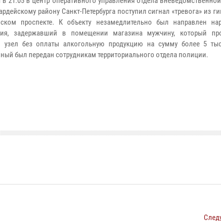
я в 21.05 в центр оперативного управления отдела вневедомственно
ардейскому району Санкт-Петербурга поступил сигнал «тревога» из г
вском проспекте. К объекту незамедлительно был направлен на
ния, задержавший в помещении магазина мужчину, который пр
 узел без оплаты алкогольную продукцию на сумму более 5 тыс
ный был передан сотрудникам территориального отдела полиции.
След