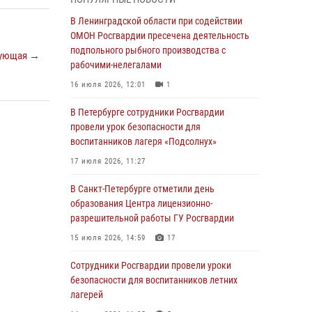
мальчика с нарушением слуха и помогли ему
вернуться домой
В Ленинградской области при содействии
ОМОН Росгвардии пресечена деятельность
03 августа 2026, 11:51
подпольного рыбного производства с
ующая →
В Санкт-Петербурге при содействии СОБР
рабочими-нелегалами
Росгвардии задержаны подозреваемые в
16 июля 2026, 12:01
1
мошеннических действиях
В Петербурге сотрудники Росгвардии
03 августа 2026, 10:15
1
провели урок безопасности для
Сотрудники ГУ Росгвардии приняли участие в
воспитанников лагеря «Подсолнух»
чемпионатах Северо-Западного округа войск
17 июля 2026, 11:27
национальной гвардии РФ по спортивному и
боевому самбо
В Санкт-Петербурге отметили день
образования Центра лицензионно-
03 августа 2026, 10:07
7
1
разрешительной работы ГУ Росгвардии
В Ленобласти сотрудники ОМОН Росгвардии
15 июля 2026, 14:59
17
оказали содействие полиции в проведении
профилактического мероприятия
Сотрудники Росгвардии провели уроки
безопасности для воспитанников летних
03 августа 2026, 09:16
5
лагерей
В Петербурге сотрудники Росгвардии