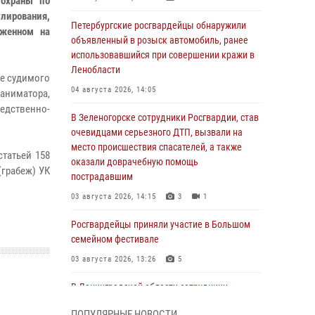
 охраны по
лирования,
Петербургские росгвардейцы обнаружили
оженном на
объявленный в розыск автомобиль, ранее
использовавшийся при совершении кражи в
Ленобласти
ее судимого
04 августа 2026, 14:05
аниматора,
едственно-
В Зеленогорске сотрудники Росгвардии, став
очевидцами серьезного ДТП, вызвали на
место происшествия спасателей, а также
татьей 158
оказали доврачебную помощь
(грабеж) УК
пострадавшим
03 августа 2026, 14:15
3
1
Росгвардейцы приняли участие в Большом
семейном фестивале
03 августа 2026, 13:26
5
В Ленинградской области сотрудники
Росгвардии обнаружили пропавшего
ПОПУЛЯРНЫЕ НОВОСТИ