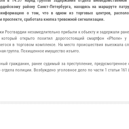
аля в 14:57 наряд группы задержания отдела вневедомственной
ардейскому району Санкт-Петербурга, находясь на маршруте патру
 информацию о том, что в одном из торговых центров, распол
м проспекте, сработала кнопка тревожной сигнализации.
ки Росгвардии незамедлительно прибыли к объекту и задержали ран
 который открыто похитил дорогостоящий смартфон «iPhone» у 
егося в торговом комплексе. На место происшествия выезжала сл
ная группа. Похищенное имущество изъято.
ный гражданин, ранее судимый за преступление, предусмотренное с
 отдела полиции. Возбуждено уголовное дело по части 1 статьи 161 