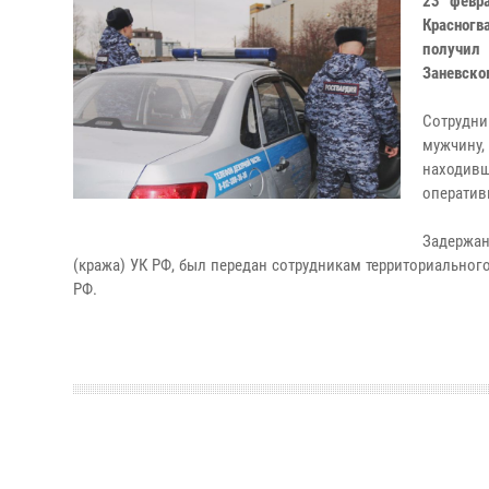
23 февр
Красногв
получил
Заневско
Сотрудни
мужчину,
находивш
оператив
Задержан
(кража) УК РФ, был передан сотрудникам территориального
РФ.