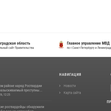
градская область
Главное управление МВД
льный сайт Правительства
по г.Санкт-Петербургу и Ленингра
И
НАВИГАЦИЯ
ом районе наряд Росгвардии
Новости
разыскиваемый преступны...
Карта сайта
26, 12:25
П
кие росгвардейцы обнаружили