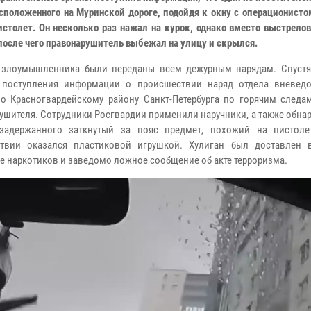
асположенного на Муринской дороге, подойдя к окну с операционисто
истолет. Он несколько раз нажал на курок, однако вместо выстрело
после чего правонарушитель выбежал на улицу и скрылся.
 злоумышленника были переданы всем дежурным нарядам. Спустя
 поступления информации о происшествии наряд отдела вневед
о Красногвардейскому району Санкт-Петербурга по горячим следа
ушителя. Сотрудники Росгвардии применили наручники, а также обнар
 задержанного заткнутый за пояс предмет, похожий на пистоле
ствии оказался пластиковой игрушкой. Хулиган был доставлен 
ие наркотиков и заведомо ложное сообщение об акте терроризма.