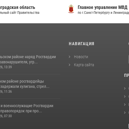
градская область
Главное управление МВД
льный сайт Правительства
по г.Санкт-Петербургу и Ленингра
И
НАВИГАЦИЯ
льском районе наряд Росгвардии
Новости
авонарушителя, угр...
Карта сайта
26, 13:39
П
ном районе росгвардейцы
задержали хулигана, стрел...
26, 11:36
 и военнослужащие Росгвардии
правопорядок при про...
26, 07:30