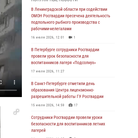
Ленобласти
В Ленинградской области при содействии
04 августа 2026, 14:05
ОМОН Росгвардии пресечена деятельность
В Зеленогорске сотрудники Росгвардии, став
подпольного рыбного производства с
очевидцами серьезного ДТП, вызвали на
рабочими-нелегалами
место происшествия спасателей, а также
16 июля 2026, 12:01
1
оказали доврачебную помощь
пострадавшим
В Петербурге сотрудники Росгвардии
провели урок безопасности для
03 августа 2026, 14:15
3
1
воспитанников лагеря «Подсолнух»
Росгвардейцы приняли участие в Большом
17 июля 2026, 11:27
семейном фестивале
В Санкт-Петербурге отметили день
03 августа 2026, 13:26
5
образования Центра лицензионно-
В Ленинградской области сотрудники
разрешительной работы ГУ Росгвардии
Росгвардии обнаружили пропавшего
15 июля 2026, 14:59
17
мальчика с нарушением слуха и помогли ему
вернуться домой
Сотрудники Росгвардии провели уроки
безопасности для воспитанников летних
03 августа 2026, 11:51
лагерей
В Санкт-Петербурге при содействии СОБР