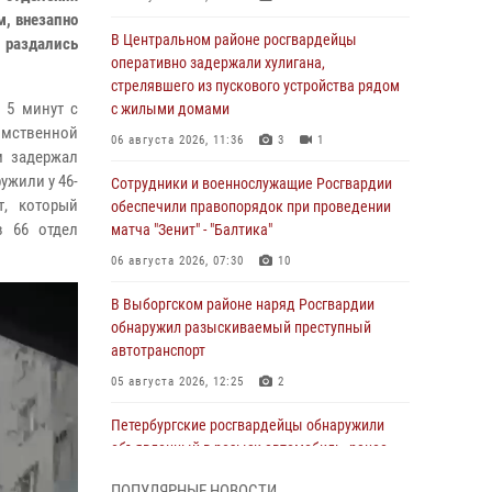
м, внезапно
В Центральном районе росгвардейцы
в раздались
оперативно задержали хулигана,
стрелявшего из пускового устройства рядом
 5 минут с
с жилыми домами
омственной
06 августа 2026, 11:36
3
1
м задержал
ужили у 46-
Сотрудники и военнослужащие Росгвардии
т, который
обеспечили правопорядок при проведении
в 66 отдел
матча "Зенит" - "Балтика"
06 августа 2026, 07:30
10
В Выборгском районе наряд Росгвардии
обнаружил разыскиваемый преступный
автотранспорт
05 августа 2026, 12:25
2
Петербургские росгвардейцы обнаружили
объявленный в розыск автомобиль, ранее
использовавшийся при совершении кражи в
ПОПУЛЯРНЫЕ НОВОСТИ