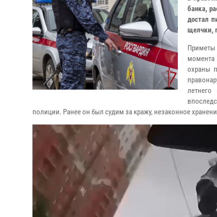
банка, р
достал п
щелчки, 
Приметы
момента
охраны п
правонар
летнего
впослед
полиции. Ранее он был судим за кражу, незаконное хранен