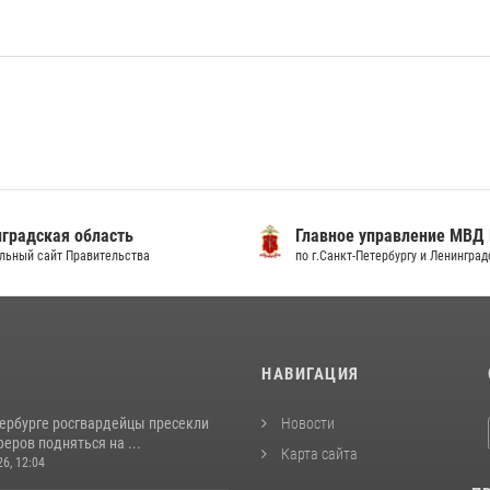
градская область
Главное управление МВД
льный сайт Правительства
по г.Санкт-Петербургу и Ленингра
И
НАВИГАЦИЯ
тербурге росгвардейцы пресекли
Новости
еров подняться на ...
Карта сайта
26, 12:04