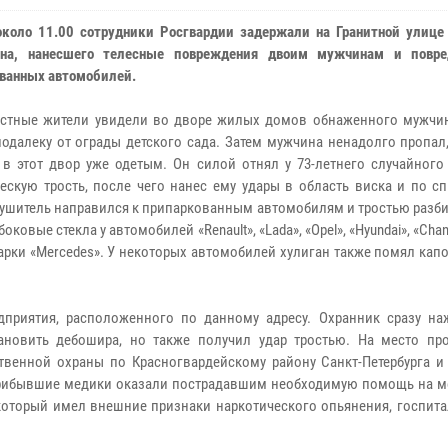
около 11.00 сотрудники Росгвардии задержали на Гранитной улице 
ина, нанесшего телесные повреждения двоим мужчинам и повр
ванных автомобилей.
стные жители увидели во дворе жилых домов обнаженного мужчин
подалеку от ограды детского сада. Затем мужчина ненадолго пропал
 в этот двор уже одетым. Он силой отнял у 73-летнего случайного
ескую трость, после чего нанес ему удары в область виска и по с
ушитель направился к припаркованным автомобилям и тростью разби
боковые стекла у автомобилей «Renault», «Lada», «Opel», «Hyundai», «Cha
рки «Mercedes». У некоторых автомобилей хулиган также помял кап
дприятия, расположенного по данному адресу. Охранник сразу на
ановить дебошира, но также получил удар тростью. На место пр
венной охраны по Красногвардейскому району Санкт-Петербурга и
рибывшие медики оказали пострадавшим необходимую помощь на ме
который имел внешние признаки наркотического опьянения, госпита