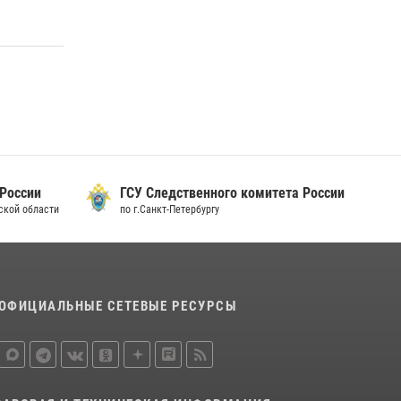
15 июля 2026, 10:50
Представитель Росгвардии принял участие в
работе круглого стола на III Международном
петербургском цифровом форуме
19 июля 2026, 09:24
2
В Ленобласти сотрудники Росгвардии
провели встречу с воспитанниками детского
клуба «Умные каникулы»
 России
ГСУ Следственного комитета России
дской области
по г.Санкт-Петербургу
16 июля 2026, 10:58
2
ОФИЦИАЛЬНЫЕ СЕТЕВЫЕ РЕСУРСЫ