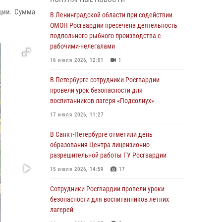
ции. Сумма
В Красносельском районе наряд Росгвардии
В Ленинградской области при содействии
задержал правонарушителя, угрожавшего 17-
ОМОН Росгвардии пресечена деятельность
летнему подростку травматическим оружием
подпольного рыбного производства с
рабочими-нелегалами
06 августа 2026, 13:39
1
16 июля 2026, 12:01
1
В Центральном районе росгвардейцы
оперативно задержали хулигана,
В Петербурге сотрудники Росгвардии
стрелявшего из пускового устройства рядом
провели урок безопасности для
с жилыми домами
воспитанников лагеря «Подсолнух»
06 августа 2026, 11:36
3
1
17 июля 2026, 11:27
Сотрудники и военнослужащие Росгвардии
В Санкт-Петербурге отметили день
обеспечили правопорядок при проведении
образования Центра лицензионно-
матча "Зенит" - "Балтика"
разрешительной работы ГУ Росгвардии
06 августа 2026, 07:30
10
15 июля 2026, 14:59
17
В Выборгском районе наряд Росгвардии
Сотрудники Росгвардии провели уроки
обнаружил разыскиваемый преступный
безопасности для воспитанников летних
автотранспорт
лагерей