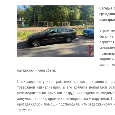
Сегодня 
граждан
припарко
Утром ме
бегал не
вернулся
металлич
правонар
задние и 
машин ма
багажники и бензобаки.
Происходящее увидел работник частного охранного пре
тревожной сигнализации, а его коллега попытался ост
незамедлительно прибыли сотрудники отдела вневедомст
злоумышленника, применив спецсредства – наручники. П
бригада скорой помощи подтвердила, что задержанному, 
требуется.