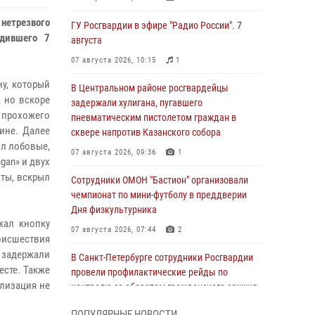
нетрезвого
ГУ Росгвардии в эфире "Радио России". 7
едившего 7
августа
07 августа 2026, 10:15
1
у, который
В Центральном районе росгвардейцы
, но вскоре
задержали хулигана, пугавшего
 прохожего
пневматическим пистолетом граждан в
пине. Далее
сквере напротив Казанского собора
л лобовые,
07 августа 2026, 09:36
1
ngan» и двух
оты, вскрыл
Сотрудники ОМОН "Бастион" организовали
чемпионат по мини-футболу в преддверии
Дня физкультурника
жал кнопку
07 августа 2026, 07:44
2
оисшествия
 задержали
В Санкт-Петербурге сотрудники Росгвардии
сте. Также
провели профилактические рейды по
лизация не
контролю за оборотом гражданского оружия
07 августа 2026, 06:15
3
ПОПУЛЯРНЫЕ НОВОСТИ