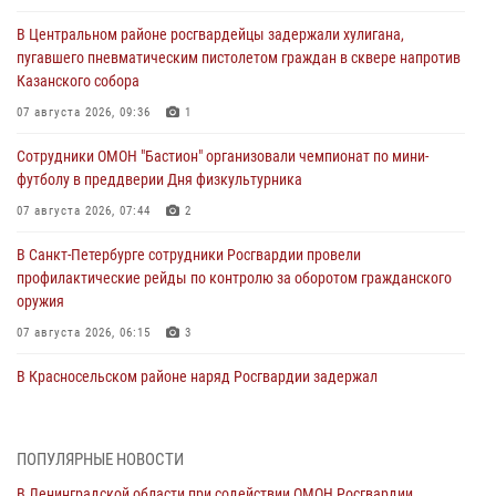
В Центральном районе росгвардейцы задержали хулигана,
пугавшего пневматическим пистолетом граждан в сквере напротив
Казанского собора
07 августа 2026, 09:36
1
Сотрудники ОМОН "Бастион" организовали чемпионат по мини-
футболу в преддверии Дня физкультурника
07 августа 2026, 07:44
2
В Санкт-Петербурге сотрудники Росгвардии провели
профилактические рейды по контролю за оборотом гражданского
оружия
07 августа 2026, 06:15
3
В Красносельском районе наряд Росгвардии задержал
правонарушителя, угрожавшего 17-летнему подростку
травматическим оружием
06 августа 2026, 13:39
1
ПОПУЛЯРНЫЕ НОВОСТИ
В Ленинградской области при содействии ОМОН Росгвардии