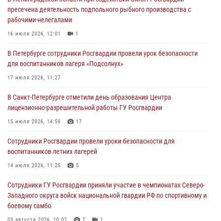
В Центральном районе росгвардейцы оперативно задержали
пресечена деятельность подпольного рыбного производства с
хулигана, стрелявшего из пускового устройства рядом с жилыми
рабочими-нелегалами
домами
16 июля 2026, 12:01
1
06 августа 2026, 11:36
3
1
В Петербурге сотрудники Росгвардии провели урок безопасности
Сотрудники и военнослужащие Росгвардии обеспечили
для воспитанников лагеря «Подсолнух»
правопорядок при проведении матча "Зенит" - "Балтика"
17 июля 2026, 11:27
06 августа 2026, 07:30
10
В Санкт-Петербурге отметили день образования Центра
В Выборгском районе наряд Росгвардии обнаружил
лицензионно-разрешительной работы ГУ Росгвардии
разыскиваемый преступный автотранспорт
15 июля 2026, 14:59
17
05 августа 2026, 12:25
2
Сотрудники Росгвардии провели уроки безопасности для
Петербургские росгвардейцы обнаружили объявленный в розыск
воспитанников летних лагерей
автомобиль, ранее использовавшийся при совершении кражи в
Ленобласти
14 июля 2026, 11:25
5
04 августа 2026, 14:05
Сотрудники ГУ Росгвардии приняли участие в чемпионатах Северо-
Западного округа войск национальной гвардии РФ по спортивному и
боевому самбо
03 августа 2026, 10:07
7
1