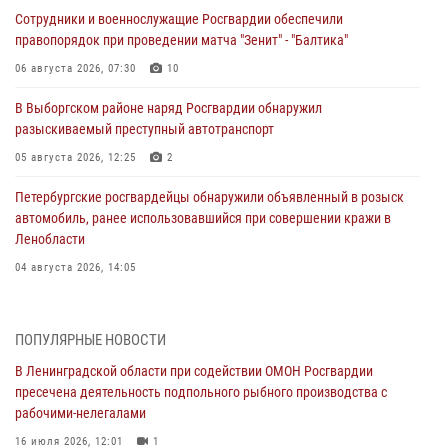
Сотрудники и военнослужащие Росгвардии обеспечили
правопорядок при проведении матча "Зенит" - "Балтика"
06 августа 2026, 07:30
10
В Выборгском районе наряд Росгвардии обнаружил
разыскиваемый преступный автотранспорт
05 августа 2026, 12:25
2
Петербургские росгвардейцы обнаружили объявленный в розыск
автомобиль, ранее использовавшийся при совершении кражи в
Ленобласти
04 августа 2026, 14:05
В Зеленогорске сотрудники Росгвардии, став очевидцами
серьезного ДТП, вызвали на место происшествия спасателей, а
ПОПУЛЯРНЫЕ НОВОСТИ
также оказали доврачебную помощь пострадавшим
В Ленинградской области при содействии ОМОН Росгвардии
03 августа 2026, 14:15
3
1
пресечена деятельность подпольного рыбного производства с
рабочими-нелегалами
Росгвардейцы приняли участие в Большом семейном фестивале
16 июля 2026, 12:01
1
03 августа 2026, 13:26
5