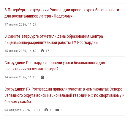
В Петербурге сотрудники Росгвардии провели урок безопасности
В Ленинградской области сотрудники Росгвардии обнаружили
для воспитанников лагеря «Подсолнух»
пропавшего мальчика с нарушением слуха и помогли ему вернуться
домой
17 июля 2026, 11:27
03 августа 2026, 11:51
В Санкт-Петербурге отметили день образования Центра
лицензионно-разрешительной работы ГУ Росгвардии
В Санкт-Петербурге при содействии СОБР Росгвардии задержаны
подозреваемые в мошеннических действиях
15 июля 2026, 14:59
17
03 августа 2026, 10:15
1
Сотрудники Росгвардии провели уроки безопасности для
воспитанников летних лагерей
Сотрудники ГУ Росгвардии приняли участие в чемпионатах Северо-
Западного округа войск национальной гвардии РФ по спортивному и
14 июля 2026, 11:25
5
боевому самбо
Сотрудники ГУ Росгвардии приняли участие в чемпионатах Северо-
03 августа 2026, 10:07
7
1
Западного округа войск национальной гвардии РФ по спортивному и
боевому самбо
03 августа 2026, 10:07
7
1
В Центральном районе наряд Росгвардии задержал рецидивиста,
ограбившего прохожего