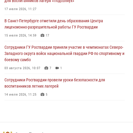
для воспитанников лагеря «Подсолнух»
правопорядок при проведении матча "Зенит" - "Балтика"
17 июля 2026, 11:27
06 августа 2026, 07:30
10
В Санкт-Петербурге отметили день образования Центра
В Выборгском районе наряд Росгвардии обнаружил
лицензионно-разрешительной работы ГУ Росгвардии
разыскиваемый преступный автотранспорт
15 июля 2026, 14:59
17
05 августа 2026, 12:25
2
Сотрудники ГУ Росгвардии приняли участие в чемпионатах Северо-
Петербургские росгвардейцы обнаружили объявленный в розыск
Западного округа войск национальной гвардии РФ по спортивному и
автомобиль, ранее использовавшийся при совершении кражи в
боевому самбо
Ленобласти
03 августа 2026, 10:07
7
1
04 августа 2026, 14:05
Сотрудники Росгвардии провели уроки безопасности для
воспитанников летних лагерей
14 июля 2026, 11:25
5
В Центральном районе наряд Росгвардии задержал рецидивиста,
ограбившего прохожего
17 июля 2026, 11:35
2
В Красногвардейском районе росгвардейцы задержали хулигана,