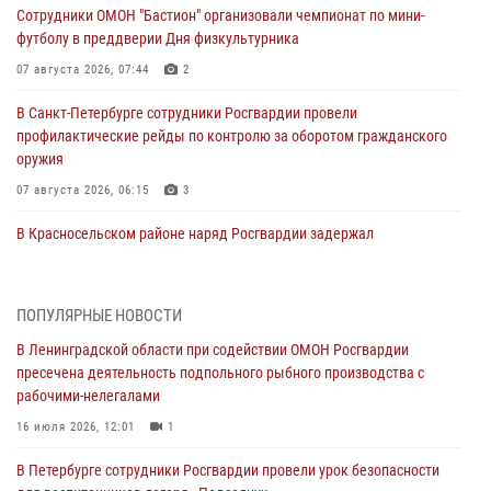
Сотрудники ОМОН "Бастион" организовали чемпионат по мини-
футболу в преддверии Дня физкультурника
07 августа 2026, 07:44
2
В Санкт-Петербурге сотрудники Росгвардии провели
профилактические рейды по контролю за оборотом гражданского
оружия
07 августа 2026, 06:15
3
В Красносельском районе наряд Росгвардии задержал
правонарушителя, угрожавшего 17-летнему подростку
травматическим оружием
06 августа 2026, 13:39
1
ПОПУЛЯРНЫЕ НОВОСТИ
В Ленинградской области при содействии ОМОН Росгвардии
В Центральном районе росгвардейцы оперативно задержали
пресечена деятельность подпольного рыбного производства с
хулигана, стрелявшего из пускового устройства рядом с жилыми
рабочими-нелегалами
домами
16 июля 2026, 12:01
1
06 августа 2026, 11:36
3
1
В Петербурге сотрудники Росгвардии провели урок безопасности
Сотрудники и военнослужащие Росгвардии обеспечили