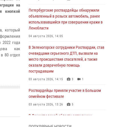
играции на
Петербургские росгвардейцы обнаружили
ся кнопкой
объявленный в розыск автомобиль, ранее
использовавшийся при совершении кражи в
Ленобласти
а, который
оформления
04 августа 2026, 14:05
 2022 года
В Зеленогорске сотрудники Росгвардии, став
дова как
очевидцами серьезного ДТП, вызвали на
в 80 отдел
место происшествия спасателей, а также
оказали доврачебную помощь
пострадавшим
03 августа 2026, 14:15
3
1
Росгвардейцы приняли участие в Большом
семейном фестивале
03 августа 2026, 13:26
5
В Ленинградской области сотрудники
Росгвардии обнаружили пропавшего
ПОПУЛЯРНЫЕ НОВОСТИ