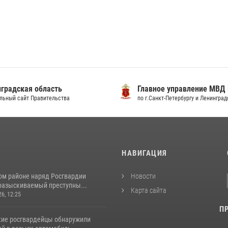
градская область
Главное управление МВД
льный сайт Правительства
по г.Санкт-Петербургу и Ленингра
И
НАВИГАЦИЯ
ом районе наряд Росгвардии
Новости
разыскиваемый преступны...
Карта сайта
26, 12:25
П
кие росгвардейцы обнаружили