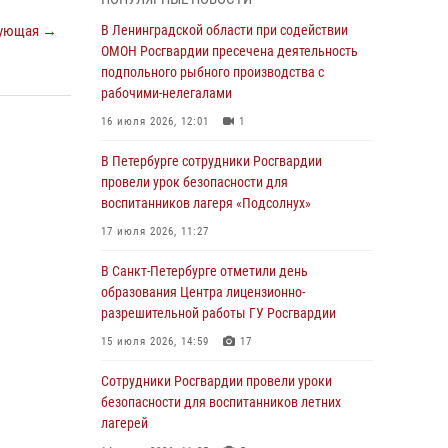
мальчика с нарушением слуха и помогли ему
вернуться домой
ующая →
В Ленинградской области при содействии
ОМОН Росгвардии пресечена деятельность
03 августа 2026, 11:51
подпольного рыбного производства с
В Санкт-Петербурге при содействии СОБР
рабочими-нелегалами
Росгвардии задержаны подозреваемые в
16 июля 2026, 12:01
1
мошеннических действиях
В Петербурге сотрудники Росгвардии
03 августа 2026, 10:15
1
провели урок безопасности для
Сотрудники ГУ Росгвардии приняли участие в
воспитанников лагеря «Подсолнух»
чемпионатах Северо-Западного округа войск
17 июля 2026, 11:27
национальной гвардии РФ по спортивному и
боевому самбо
В Санкт-Петербурге отметили день
образования Центра лицензионно-
03 августа 2026, 10:07
7
1
разрешительной работы ГУ Росгвардии
В Ленобласти сотрудники ОМОН Росгвардии
15 июля 2026, 14:59
17
оказали содействие полиции в проведении
профилактического мероприятия
Сотрудники Росгвардии провели уроки
безопасности для воспитанников летних
03 августа 2026, 09:16
5
лагерей
В Петербурге сотрудники Росгвардии