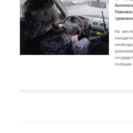
Колпинс
Павловс
тревожно
На месте
находитс
необходи
разыск
государс
полиции.