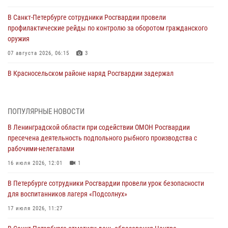
В Санкт-Петербурге сотрудники Росгвардии провели
профилактические рейды по контролю за оборотом гражданского
оружия
07 августа 2026, 06:15
3
В Красносельском районе наряд Росгвардии задержал
правонарушителя, угрожавшего 17-летнему подростку
травматическим оружием
06 августа 2026, 13:39
1
ПОПУЛЯРНЫЕ НОВОСТИ
В Ленинградской области при содействии ОМОН Росгвардии
В Центральном районе росгвардейцы оперативно задержали
пресечена деятельность подпольного рыбного производства с
хулигана, стрелявшего из пускового устройства рядом с жилыми
рабочими-нелегалами
домами
16 июля 2026, 12:01
1
06 августа 2026, 11:36
3
1
В Петербурге сотрудники Росгвардии провели урок безопасности
Сотрудники и военнослужащие Росгвардии обеспечили
для воспитанников лагеря «Подсолнух»
правопорядок при проведении матча "Зенит" - "Балтика"
17 июля 2026, 11:27
06 августа 2026, 07:30
10