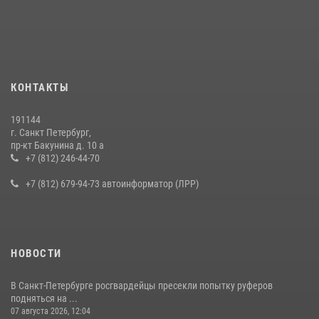
В Калининском районе сотрудники Росгвардии задержали
правонарушителя, избившего посетителя бара
15 июля 2026, 10:50
Представитель Росгвардии принял участие в работе круглого стола
КОНТАКТЫ
на III Международном петербургском цифровом форуме
19 июля 2026, 09:24
2
191144
г. Санкт Петербург,
В Ленобласти сотрудники Росгвардии провели встречу с
пр-кт Бакунина д. 10 а
воспитанниками детского клуба «Умные каникулы»
+7 (812) 246-44-70
16 июля 2026, 10:58
2
+7 (812) 679-94-73 автоинформатор (ЛРР)
НОВОСТИ
В Санкт-Петербурге росгвардейцы пресекли попытку руферов
подняться на ...
07 августа 2026, 12:04