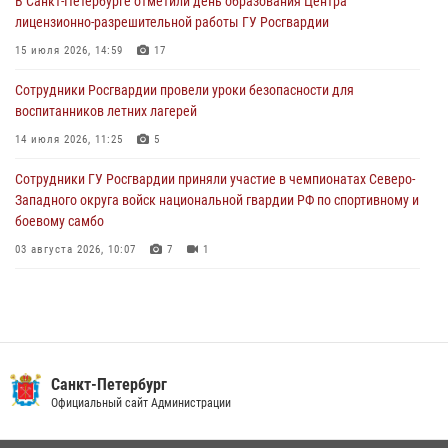
В Санкт-Петербурге отметили день образования Центра
В Выборгском районе наряд Росгвардии обнаружил
лицензионно-разрешительной работы ГУ Росгвардии
разыскиваемый преступный автотранспорт
15 июля 2026, 14:59
17
05 августа 2026, 12:25
2
Сотрудники Росгвардии провели уроки безопасности для
Петербургские росгвардейцы обнаружили объявленный в розыск
воспитанников летних лагерей
автомобиль, ранее использовавшийся при совершении кражи в
Ленобласти
14 июля 2026, 11:25
5
04 августа 2026, 14:05
Сотрудники ГУ Росгвардии приняли участие в чемпионатах Северо-
Западного округа войск национальной гвардии РФ по спортивному и
боевому самбо
03 августа 2026, 10:07
7
1
В Центральном районе наряд Росгвардии задержал рецидивиста,
ограбившего прохожего
17 июля 2026, 11:35
2
В Красногвардейском районе росгвардейцы задержали хулигана,
Санкт-Петербург
угрожавшего мужчине пневматическим пистолетом
Официальный сайт Администрации
16 июля 2026, 15:25