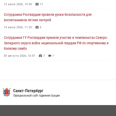
15 июля 2026, 14:59
17
05 августа 2026, 12:25
2
Сотрудники Росгвардии провели уроки безопасности для
Петербургские росгвардейцы обнаружили объявленный в розыск
воспитанников летних лагерей
автомобиль, ранее использовавшийся при совершении кражи в
Ленобласти
14 июля 2026, 11:25
5
04 августа 2026, 14:05
Сотрудники ГУ Росгвардии приняли участие в чемпионатах Северо-
Западного округа войск национальной гвардии РФ по спортивному и
боевому самбо
03 августа 2026, 10:07
7
1
В Центральном районе наряд Росгвардии задержал рецидивиста,
ограбившего прохожего
17 июля 2026, 11:35
2
В Красногвардейском районе росгвардейцы задержали хулигана,
Санкт-Петербург
угрожавшего мужчине пневматическим пистолетом
Официальный сайт Администрации
16 июля 2026, 15:25
В Калининском районе сотрудники Росгвардии задержали