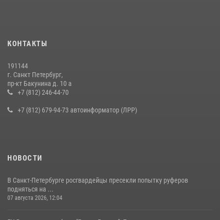
правонарушителя, избившего посетителя бара
15 июля 2026, 10:50
Представитель Росгвардии принял участие в работе круглого стола
КОНТАКТЫ
на III Международном петербургском цифровом форуме
19 июля 2026, 09:24
2
191144
г. Санкт Петербург,
В Ленобласти сотрудники Росгвардии провели встречу с
пр-кт Бакунина д. 10 а
воспитанниками детского клуба «Умные каникулы»
+7 (812) 246-44-70
16 июля 2026, 10:58
2
+7 (812) 679-94-73 автоинформатор (ЛРР)
НОВОСТИ
В Санкт-Петербурге росгвардейцы пресекли попытку руферов
подняться на ...
07 августа 2026, 12:04