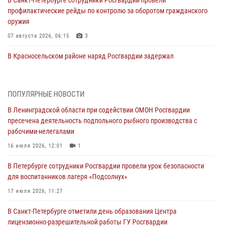
профилактические рейды по контролю за оборотом гражданского
оружия
07 августа 2026, 06:15
3
В Красносельском районе наряд Росгвардии задержал
правонарушителя, угрожавшего 17-летнему подростку
травматическим оружием
06 августа 2026, 13:39
1
ПОПУЛЯРНЫЕ НОВОСТИ
В Ленинградской области при содействии ОМОН Росгвардии
В Центральном районе росгвардейцы оперативно задержали
пресечена деятельность подпольного рыбного производства с
хулигана, стрелявшего из пускового устройства рядом с жилыми
рабочими-нелегалами
домами
16 июля 2026, 12:01
1
06 августа 2026, 11:36
3
1
В Петербурге сотрудники Росгвардии провели урок безопасности
Сотрудники и военнослужащие Росгвардии обеспечили
для воспитанников лагеря «Подсолнух»
правопорядок при проведении матча "Зенит" - "Балтика"
17 июля 2026, 11:27
06 августа 2026, 07:30
10
В Санкт-Петербурге отметили день образования Центра
В Выборгском районе наряд Росгвардии обнаружил
лицензионно-разрешительной работы ГУ Росгвардии
разыскиваемый преступный автотранспорт