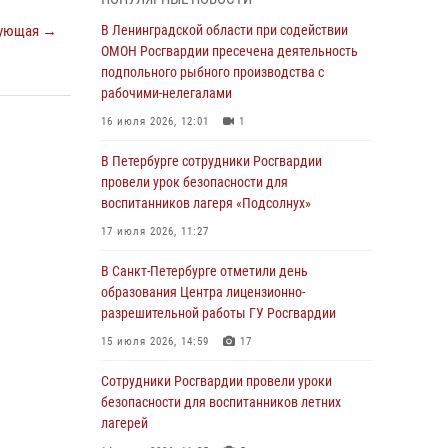
05 августа 2026, 12:25
2
ующая →
В Ленинградской области при содействии
Петербургские росгвардейцы обнаружили
ОМОН Росгвардии пресечена деятельность
объявленный в розыск автомобиль, ранее
подпольного рыбного производства с
использовавшийся при совершении кражи в
рабочими-нелегалами
Ленобласти
16 июля 2026, 12:01
1
04 августа 2026, 14:05
В Петербурге сотрудники Росгвардии
В Зеленогорске сотрудники Росгвардии, став
провели урок безопасности для
очевидцами серьезного ДТП, вызвали на
воспитанников лагеря «Подсолнух»
место происшествия спасателей, а также
17 июля 2026, 11:27
оказали доврачебную помощь
пострадавшим
В Санкт-Петербурге отметили день
образования Центра лицензионно-
03 августа 2026, 14:15
3
1
разрешительной работы ГУ Росгвардии
Росгвардейцы приняли участие в Большом
15 июля 2026, 14:59
17
семейном фестивале
Сотрудники Росгвардии провели уроки
03 августа 2026, 13:26
5
безопасности для воспитанников летних
В Ленинградской области сотрудники
лагерей
Росгвардии обнаружили пропавшего