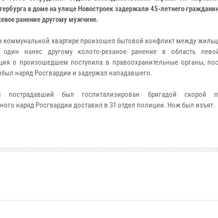
тербурга в доме на улице Новостроек задержали 45-летнего граждани
жевое ранение другому мужчине.
в коммунальной квартире произошел бытовой конфликт между жильца
о один нанес другому колото-резаное ранение в область лево
ия о произошедшем поступила в правоохранительные органы, пос
ибыл наряд Росгвардии и задержал нападавшего.
ий пострадавший был госпитализирован бригадой скорой 
ного наряд Росгвардии доставил в 31 отдел полиции. Нож был изъят.