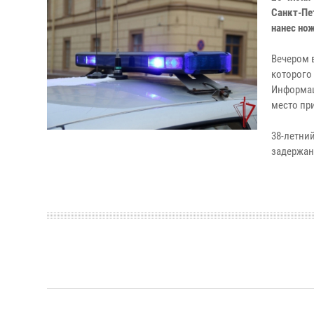
Санкт-Пе
нанес но
Вечером 
которог
Информац
место пр
38-летн
задержан