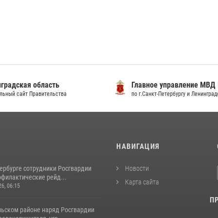
градская область
Главное управление МВД
льный сайт Правительства
по г.Санкт-Петербургу и Ленингра
И
НАВИГАЦИЯ
тербурге сотрудники Росгвардии
Новости
офилактические рейд...
Карта сайта
26, 06:15
П
льском районе наряд Росгвардии