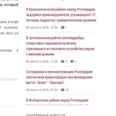
на, который
В Красносельском районе наряд Росгвардии
задержал правонарушителя, угрожавшего 17-
летнему подростку травматическим оружием
ми, в ходе
й лопатки.
06 августа 2026, 13:39
1
ле чего на
В Центральном районе росгвардейцы
оперативно задержали хулигана,
стрелявшего из пускового устройства рядом
помощи, а
с жилыми домами
06 августа 2026, 11:36
3
1
Сотрудники и военнослужащие Росгвардии
обеспечили правопорядок при проведении
матча "Зенит" - "Балтика"
06 августа 2026, 07:30
10
В Выборгском районе наряд Росгвардии
обнаружил разыскиваемый преступный
автотранспорт
ПОПУЛЯРНЫЕ НОВОСТИ