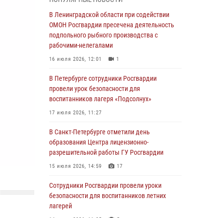
мальчика с нарушением слуха и помогли ему
вернуться домой
В Ленинградской области при содействии
ОМОН Росгвардии пресечена деятельность
03 августа 2026, 11:51
подпольного рыбного производства с
В Санкт-Петербурге при содействии СОБР
рабочими-нелегалами
Росгвардии задержаны подозреваемые в
16 июля 2026, 12:01
1
мошеннических действиях
В Петербурге сотрудники Росгвардии
03 августа 2026, 10:15
1
провели урок безопасности для
Сотрудники ГУ Росгвардии приняли участие в
воспитанников лагеря «Подсолнух»
чемпионатах Северо-Западного округа войск
17 июля 2026, 11:27
национальной гвардии РФ по спортивному и
боевому самбо
В Санкт-Петербурге отметили день
образования Центра лицензионно-
03 августа 2026, 10:07
7
1
разрешительной работы ГУ Росгвардии
В Ленобласти сотрудники ОМОН Росгвардии
15 июля 2026, 14:59
17
оказали содействие полиции в проведении
профилактического мероприятия
Сотрудники Росгвардии провели уроки
безопасности для воспитанников летних
03 августа 2026, 09:16
5
лагерей
В Петербурге сотрудники Росгвардии