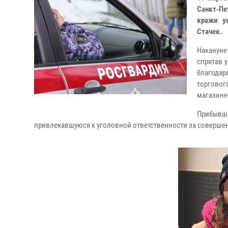
Санкт-Пе
кражи у
Стачек.
Накануне
спрятав 
благода
торгово
магазине
Прибывши
привлекавшуюся к уголовной ответственности за совершени