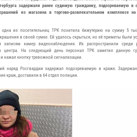
тербурга задержали ранее судимую гражданку, подозреваемую в 
крашений из магазина в торгово-развлекательном комплексе на
 одна из посетительниц ТРК похитила бижутерию на сумму 5 тыс
украшения в своей сумке. Ей удалось скрыться, но её приметы были 
ря записям камер видеонаблюдения. Их распространили среди 
го центра. На следующий день персонал ТРК заметил данную г
 и нажал кнопку тревожной сигнализации.
й наряд Росгвардии задержал подозреваемую в краже. Задержан
е краж, доставили в 64 отдел полиции.