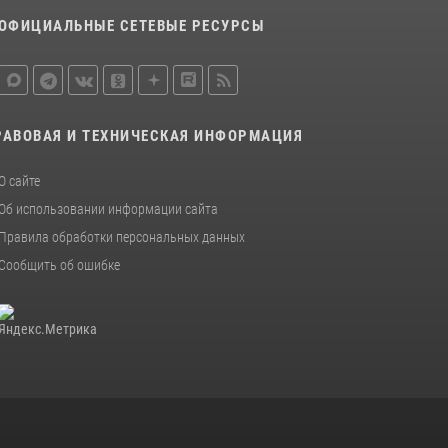
15 июля 2026, 10:50
ОФИЦИАЛЬНЫЕ СЕТЕВЫЕ РЕСУРСЫ
Представитель Росгвардии принял участие в
работе круглого стола на III Международном
петербургском цифровом форуме
19 июля 2026, 09:24
2
РАВОВАЯ И ТЕХНИЧЕСКАЯ ИНФОРМАЦИЯ
В Ленобласти сотрудники Росгвардии
О сайте
провели встречу с воспитанниками детского
клуба «Умные каникулы»
Об использовании информации сайта
Правила обработки персональных данных
16 июля 2026, 10:58
2
Сообщить об ошибке