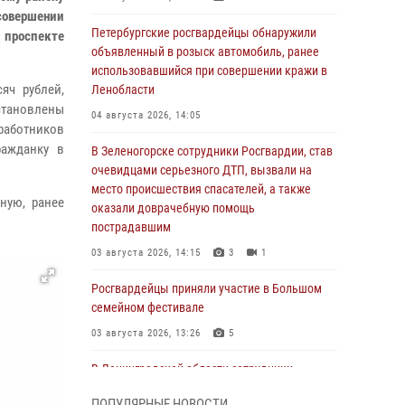
совершении
Петербургские росгвардейцы обнаружили
 проспекте
объявленный в розыск автомобиль, ранее
использовавшийся при совершении кражи в
яч рублей,
Ленобласти
установлены
04 августа 2026, 14:05
работников
ражданку в
В Зеленогорске сотрудники Росгвардии, став
очевидцами серьезного ДТП, вызвали на
место происшествия спасателей, а также
ную, ранее
оказали доврачебную помощь
пострадавшим
03 августа 2026, 14:15
3
1
Росгвардейцы приняли участие в Большом
семейном фестивале
03 августа 2026, 13:26
5
В Ленинградской области сотрудники
Росгвардии обнаружили пропавшего
ПОПУЛЯРНЫЕ НОВОСТИ