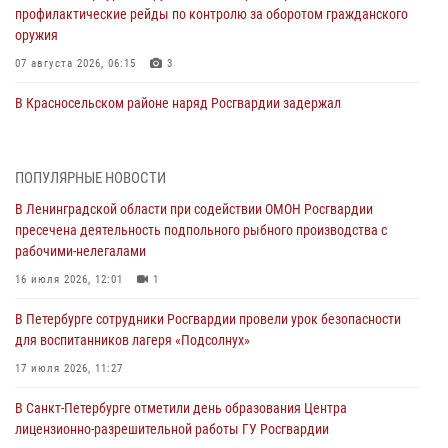
профилактические рейды по контролю за оборотом гражданского
оружия
07 августа 2026, 06:15
3
В Красносельском районе наряд Росгвардии задержал
правонарушителя, угрожавшего 17-летнему подростку
травматическим оружием
06 августа 2026, 13:39
1
ПОПУЛЯРНЫЕ НОВОСТИ
В Ленинградской области при содействии ОМОН Росгвардии
В Центральном районе росгвардейцы оперативно задержали
пресечена деятельность подпольного рыбного производства с
хулигана, стрелявшего из пускового устройства рядом с жилыми
рабочими-нелегалами
домами
16 июля 2026, 12:01
1
06 августа 2026, 11:36
3
1
В Петербурге сотрудники Росгвардии провели урок безопасности
Сотрудники и военнослужащие Росгвардии обеспечили
для воспитанников лагеря «Подсолнух»
правопорядок при проведении матча "Зенит" - "Балтика"
17 июля 2026, 11:27
06 августа 2026, 07:30
10
В Санкт-Петербурге отметили день образования Центра
В Выборгском районе наряд Росгвардии обнаружил
лицензионно-разрешительной работы ГУ Росгвардии
разыскиваемый преступный автотранспорт