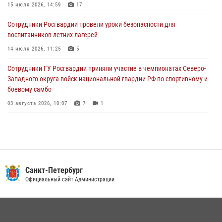
15 июля 2026, 14:59
17
05 августа 2026, 12:25
2
Сотрудники Росгвардии провели уроки безопасности для
Петербургские росгвардейцы обнаружили объявленный в розыск
воспитанников летних лагерей
автомобиль, ранее использовавшийся при совершении кражи в
Ленобласти
14 июля 2026, 11:25
5
04 августа 2026, 14:05
Сотрудники ГУ Росгвардии приняли участие в чемпионатах Северо-
Западного округа войск национальной гвардии РФ по спортивному и
боевому самбо
03 августа 2026, 10:07
7
1
В Центральном районе наряд Росгвардии задержал рецидивиста,
ограбившего прохожего
17 июля 2026, 11:35
2
В Красногвардейском районе росгвардейцы задержали хулигана,
Санкт-Петербург
угрожавшего мужчине пневматическим пистолетом
Официальный сайт Администрации
16 июля 2026, 15:25
В Калининском районе сотрудники Росгвардии задержали
правонарушителя, избившего посетителя бара