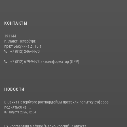
15 июля 2026, 10:50
Представитель Росгвардии принял участие в работе круглого стола
КОНТАКТЫ
на III Международном петербургском цифровом форуме
19 июля 2026, 09:24
2
191144
г. Санкт Петербург,
В Ленобласти сотрудники Росгвардии провели встречу с
пр-кт Бакунина д. 10 а
воспитанниками детского клуба «Умные каникулы»
+7 (812) 246-44-70
16 июля 2026, 10:58
2
+7 (812) 679-94-73 автоинформатор (ЛРР)
НОВОСТИ
В Санкт-Петербурге росгвардейцы пресекли попытку руферов
подняться на ...
07 августа 2026, 12:04
ГУ Росгвардии в эфире "Радио России". 7 августа