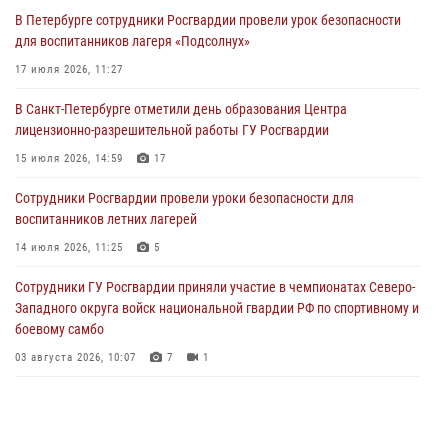
В Петербурге сотрудники Росгвардии провели урок безопасности
Сотрудники и военнослужащие Росгвардии обеспечили
для воспитанников лагеря «Подсолнух»
правопорядок при проведении матча "Зенит" - "Балтика"
17 июля 2026, 11:27
06 августа 2026, 07:30
10
В Санкт-Петербурге отметили день образования Центра
В Выборгском районе наряд Росгвардии обнаружил
лицензионно-разрешительной работы ГУ Росгвардии
разыскиваемый преступный автотранспорт
15 июля 2026, 14:59
17
05 августа 2026, 12:25
2
Сотрудники Росгвардии провели уроки безопасности для
Петербургские росгвардейцы обнаружили объявленный в розыск
воспитанников летних лагерей
автомобиль, ранее использовавшийся при совершении кражи в
Ленобласти
14 июля 2026, 11:25
5
04 августа 2026, 14:05
Сотрудники ГУ Росгвардии приняли участие в чемпионатах Северо-
Западного округа войск национальной гвардии РФ по спортивному и
боевому самбо
03 августа 2026, 10:07
7
1
В Центральном районе наряд Росгвардии задержал рецидивиста,
ограбившего прохожего
17 июля 2026, 11:35
2