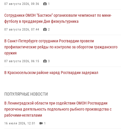
07 августа 2026, 09:36
1
Сотрудники ОМОН "Бастион" организовали чемпионат по мини-
футболу в преддверии Дня физкультурника
07 августа 2026, 07:44
2
В Санкт-Петербурге сотрудники Росгвардии провели
профилактические рейды по контролю за оборотом гражданского
оружия
07 августа 2026, 06:15
3
В Красносельском районе наряд Росгвардии задержал
правонарушителя, угрожавшего 17-летнему подростку
травматическим оружием
06 августа 2026, 13:39
1
ПОПУЛЯРНЫЕ НОВОСТИ
В Ленинградской области при содействии ОМОН Росгвардии
В Центральном районе росгвардейцы оперативно задержали
пресечена деятельность подпольного рыбного производства с
хулигана, стрелявшего из пускового устройства рядом с жилыми
рабочими-нелегалами
домами
16 июля 2026, 12:01
1
06 августа 2026, 11:36
3
1