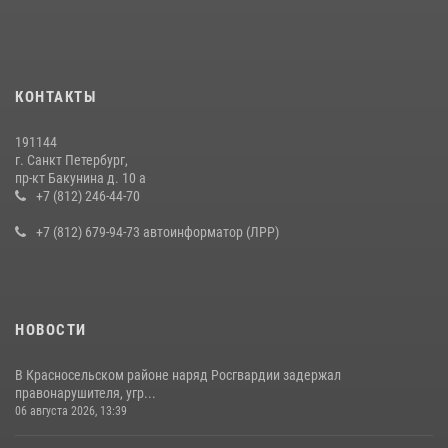
правонарушителя, избившего посетителя бара
15 июля 2026, 10:50
Представитель Росгвардии принял участие в работе круглого стола
КОНТАКТЫ
на III Международном петербургском цифровом форуме
19 июля 2026, 09:24
2
191144
г. Санкт Петербург,
В Ленобласти сотрудники Росгвардии провели встречу с
пр-кт Бакунина д. 10 а
воспитанниками детского клуба «Умные каникулы»
+7 (812) 246-44-70
16 июля 2026, 10:58
2
+7 (812) 679-94-73 автоинформатор (ЛРР)
НОВОСТИ
В Красносельском районе наряд Росгвардии задержал
правонарушителя, угр...
06 августа 2026, 13:39