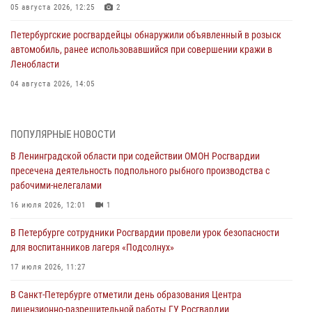
05 августа 2026, 12:25
2
Петербургские росгвардейцы обнаружили объявленный в розыск
автомобиль, ранее использовавшийся при совершении кражи в
Ленобласти
04 августа 2026, 14:05
В Зеленогорске сотрудники Росгвардии, став очевидцами
серьезного ДТП, вызвали на место происшествия спасателей, а
ПОПУЛЯРНЫЕ НОВОСТИ
также оказали доврачебную помощь пострадавшим
В Ленинградской области при содействии ОМОН Росгвардии
03 августа 2026, 14:15
3
1
пресечена деятельность подпольного рыбного производства с
рабочими-нелегалами
Росгвардейцы приняли участие в Большом семейном фестивале
16 июля 2026, 12:01
1
03 августа 2026, 13:26
5
В Петербурге сотрудники Росгвардии провели урок безопасности
В Ленинградской области сотрудники Росгвардии обнаружили
для воспитанников лагеря «Подсолнух»
пропавшего мальчика с нарушением слуха и помогли ему вернуться
домой
17 июля 2026, 11:27
03 августа 2026, 11:51
В Санкт-Петербурге отметили день образования Центра
лицензионно-разрешительной работы ГУ Росгвардии