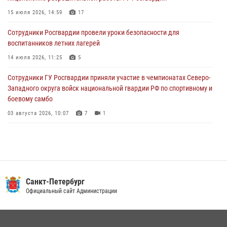
В Санкт-Петербурге при содействии СОБР Росгвардии задержаны
подозреваемые в мошеннических действиях
15 июля 2026, 14:59
17
03 августа 2026, 10:15
1
Сотрудники Росгвардии провели уроки безопасности для
воспитанников летних лагерей
Сотрудники ГУ Росгвардии приняли участие в чемпионатах Северо-
Западного округа войск национальной гвардии РФ по спортивному и
14 июля 2026, 11:25
5
боевому самбо
Сотрудники ГУ Росгвардии приняли участие в чемпионатах Северо-
03 августа 2026, 10:07
7
1
Западного округа войск национальной гвардии РФ по спортивному и
боевому самбо
03 августа 2026, 10:07
7
1
В Центральном районе наряд Росгвардии задержал рецидивиста,
ограбившего прохожего
17 июля 2026, 11:35
2
В Красногвардейском районе росгвардейцы задержали хулигана,
Санкт-Петербург
угрожавшего мужчине пневматическим пистолетом
Официальный сайт Администрации
16 июля 2026, 15:25
В Калининском районе сотрудники Росгвардии задержали