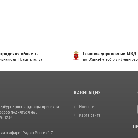
градская область
Главное управление МВД
льный сайт Правительства
по г.Санкт-Петербургу и Ленингра
И
НАВИГАЦИЯ
тербурге росгвардейцы пресекли
Новости
еров подняться на ...
Карта сайта
26, 12:04
П
ии в эфире "Радио России". 7