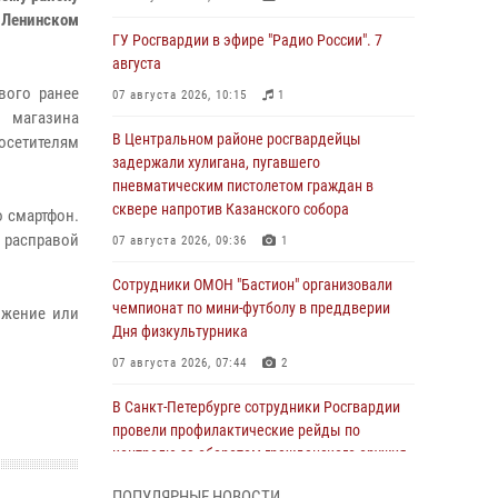
 Ленинском
ГУ Росгвардии в эфире "Радио России". 7
августа
вого ранее
07 августа 2026, 10:15
1
 магазина
В Центральном районе росгвардейцы
сетителям
задержали хулигана, пугавшего
пневматическим пистолетом граждан в
сквере напротив Казанского собора
о смартфон.
 расправой
07 августа 2026, 09:36
1
Сотрудники ОМОН "Бастион" организовали
чемпионат по мини-футболу в преддверии
ожение или
Дня физкультурника
07 августа 2026, 07:44
2
В Санкт-Петербурге сотрудники Росгвардии
провели профилактические рейды по
контролю за оборотом гражданского оружия
07 августа 2026, 06:15
3
ПОПУЛЯРНЫЕ НОВОСТИ