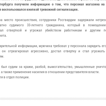
тербурга получили информацию о том, что персонал магазина на
е воспользовался кнопкой тревожной сигнализации.
а место происшествия, сотрудники Росгвардии задержали нетрез
ратно судимого 33-летнего гражданина, который в помещении
вал отверткой и угрожал убийством работникам и другим по
кета.
арительной информации, мужчина требовал у персонала зарядить ег
 он отреагировал агрессивно, достал отвертку и стал угрожать
ям.
 был судим за кражи, разбой, вымогательство, умышленные уничт
 а также применение насилия в отношении представителя власти.
я в отдел полиции.