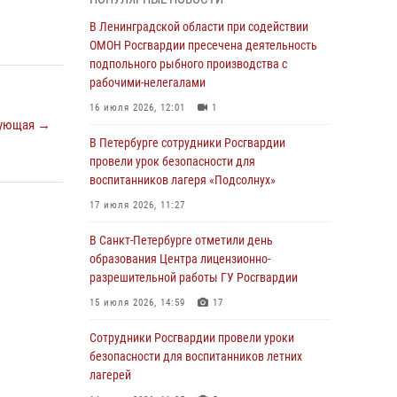
В Красносельском районе наряд Росгвардии
В Ленинградской области при содействии
задержал правонарушителя, угрожавшего 17-
ОМОН Росгвардии пресечена деятельность
летнему подростку травматическим оружием
подпольного рыбного производства с
рабочими-нелегалами
06 августа 2026, 13:39
1
16 июля 2026, 12:01
1
В Центральном районе росгвардейцы
ующая →
оперативно задержали хулигана,
В Петербурге сотрудники Росгвардии
стрелявшего из пускового устройства рядом
провели урок безопасности для
с жилыми домами
воспитанников лагеря «Подсолнух»
06 августа 2026, 11:36
3
1
17 июля 2026, 11:27
Сотрудники и военнослужащие Росгвардии
В Санкт-Петербурге отметили день
обеспечили правопорядок при проведении
образования Центра лицензионно-
матча "Зенит" - "Балтика"
разрешительной работы ГУ Росгвардии
06 августа 2026, 07:30
10
15 июля 2026, 14:59
17
В Выборгском районе наряд Росгвардии
Сотрудники Росгвардии провели уроки
обнаружил разыскиваемый преступный
безопасности для воспитанников летних
автотранспорт
лагерей