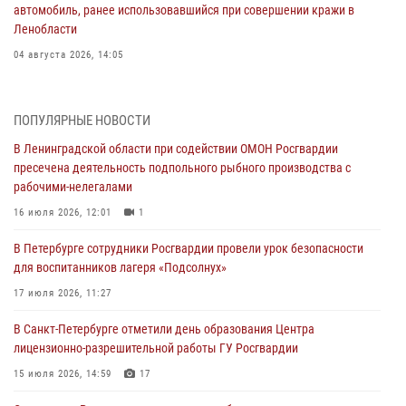
автомобиль, ранее использовавшийся при совершении кражи в
Ленобласти
04 августа 2026, 14:05
В Зеленогорске сотрудники Росгвардии, став очевидцами
серьезного ДТП, вызвали на место происшествия спасателей, а
ПОПУЛЯРНЫЕ НОВОСТИ
также оказали доврачебную помощь пострадавшим
В Ленинградской области при содействии ОМОН Росгвардии
03 августа 2026, 14:15
3
1
пресечена деятельность подпольного рыбного производства с
рабочими-нелегалами
Росгвардейцы приняли участие в Большом семейном фестивале
16 июля 2026, 12:01
1
03 августа 2026, 13:26
5
В Петербурге сотрудники Росгвардии провели урок безопасности
В Ленинградской области сотрудники Росгвардии обнаружили
для воспитанников лагеря «Подсолнух»
пропавшего мальчика с нарушением слуха и помогли ему вернуться
домой
17 июля 2026, 11:27
03 августа 2026, 11:51
В Санкт-Петербурге отметили день образования Центра
лицензионно-разрешительной работы ГУ Росгвардии
В Санкт-Петербурге при содействии СОБР Росгвардии задержаны
подозреваемые в мошеннических действиях
15 июля 2026, 14:59
17
03 августа 2026, 10:15
1