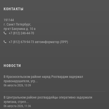
Представитель Росгвардии принял участие в работе круглого стола
КОНТАКТЫ
на III Международном петербургском цифровом форуме
19 июля 2026, 09:24
2
191144
г. Санкт Петербург,
В Ленобласти сотрудники Росгвардии провели встречу с
пр-кт Бакунина д. 10 а
воспитанниками детского клуба «Умные каникулы»
+7 (812) 246-44-70
16 июля 2026, 10:58
2
+7 (812) 679-94-73 автоинформатор (ЛРР)
НОВОСТИ
В Красносельском районе наряд Росгвардии задержал
правонарушителя, угр...
06 августа 2026, 13:39
В Центральном районе росгвардейцы оперативно задержали
хулигана, стрел...
06 августа 2026, 11:36