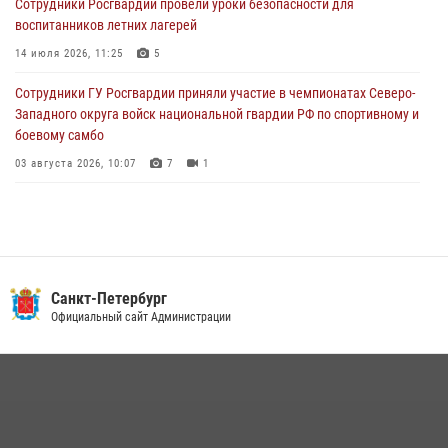
Сотрудники Росгвардии провели уроки безопасности для
воспитанников летних лагерей
Сотрудники ГУ Росгвардии приняли участие в чемпионатах Северо-
Западного округа войск национальной гвардии РФ по спортивному и
14 июля 2026, 11:25
5
боевому самбо
Сотрудники ГУ Росгвардии приняли участие в чемпионатах Северо-
03 августа 2026, 10:07
7
1
Западного округа войск национальной гвардии РФ по спортивному и
боевому самбо
03 августа 2026, 10:07
7
1
В Центральном районе наряд Росгвардии задержал рецидивиста,
ограбившего прохожего
17 июля 2026, 11:35
2
В Красногвардейском районе росгвардейцы задержали хулигана,
Санкт-Петербург
угрожавшего мужчине пневматическим пистолетом
Официальный сайт Администрации
16 июля 2026, 15:25
В Калининском районе сотрудники Росгвардии задержали
правонарушителя, избившего посетителя бара
15 июля 2026, 10:50