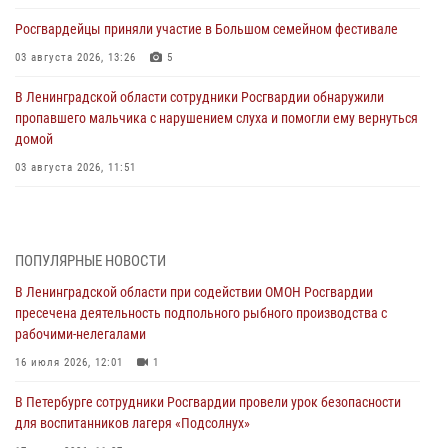
Росгвардейцы приняли участие в Большом семейном фестивале
03 августа 2026, 13:26
5
В Ленинградской области сотрудники Росгвардии обнаружили
пропавшего мальчика с нарушением слуха и помогли ему вернуться
домой
03 августа 2026, 11:51
В Санкт-Петербурге при содействии СОБР Росгвардии задержаны
подозреваемые в мошеннических действиях
03 августа 2026, 10:15
1
ПОПУЛЯРНЫЕ НОВОСТИ
В Ленинградской области при содействии ОМОН Росгвардии
Сотрудники ГУ Росгвардии приняли участие в чемпионатах Северо-
пресечена деятельность подпольного рыбного производства с
Западного округа войск национальной гвардии РФ по спортивному и
рабочими-нелегалами
боевому самбо
16 июля 2026, 12:01
1
03 августа 2026, 10:07
7
1
В Петербурге сотрудники Росгвардии провели урок безопасности
В Ленобласти сотрудники ОМОН Росгвардии оказали содействие
для воспитанников лагеря «Подсолнух»
полиции в проведении профилактического мероприятия