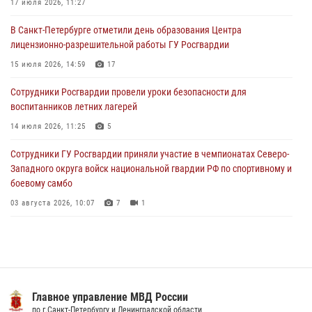
17 июля 2026, 11:27
03 августа 2026, 09:16
5
В Санкт-Петербурге отметили день образования Центра
В Петербурге сотрудники Росгвардии обеспечили правопорядок в
лицензионно-разрешительной работы ГУ Росгвардии
День Воздушно-десантных войск
15 июля 2026, 14:59
17
02 августа 2026, 19:30
10
Сотрудники Росгвардии провели уроки безопасности для
Сотрудники Росгвардии на Пушкинской улице задержали двух
воспитанников летних лагерей
граждан, подозреваемых в попытке поджога одного из баров в
центре города
14 июля 2026, 11:25
5
02 августа 2026, 11:39
3
Сотрудники ГУ Росгвардии приняли участие в чемпионатах Северо-
Западного округа войск национальной гвардии РФ по спортивному и
боевому самбо
03 августа 2026, 10:07
7
1
В Центральном районе наряд Росгвардии задержал рецидивиста,
ограбившего прохожего
17 июля 2026, 11:35
2
В Красногвардейском районе росгвардейцы задержали хулигана,
ное управление МВД России
ГСУ 
угрожавшего мужчине пневматическим пистолетом
анкт-Петербургу и Ленинградской области
по г.