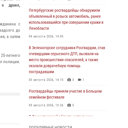
 о драке,
Петербургские росгвардейцы обнаружили
объявленный в розыск автомобиль, ранее
использовавшийся при совершении кражи в
ажданина с
Ленобласти
задолго до
ия, а затем
04 августа 2026, 14:05
В Зеленогорске сотрудники Росгвардии, став
очевидцами серьезного ДТП, вызвали на
 25-летнего
место происшествия спасателей, а также
ел полиции.
оказали доврачебную помощь
пострадавшим
03 августа 2026, 14:15
3
1
Росгвардейцы приняли участие в Большом
семейном фестивале
03 августа 2026, 13:26
5
В Ленинградской области сотрудники
Росгвардии обнаружили пропавшего
ПОПУЛЯРНЫЕ НОВОСТИ