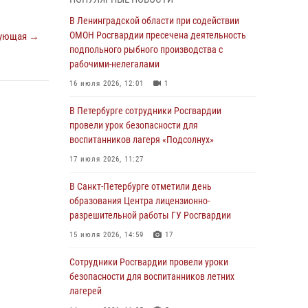
мальчика с нарушением слуха и помогли ему
вернуться домой
В Ленинградской области при содействии
ОМОН Росгвардии пресечена деятельность
ующая →
03 августа 2026, 11:51
подпольного рыбного производства с
В Санкт-Петербурге при содействии СОБР
рабочими-нелегалами
Росгвардии задержаны подозреваемые в
16 июля 2026, 12:01
1
мошеннических действиях
В Петербурге сотрудники Росгвардии
03 августа 2026, 10:15
1
провели урок безопасности для
Сотрудники ГУ Росгвардии приняли участие в
воспитанников лагеря «Подсолнух»
чемпионатах Северо-Западного округа войск
17 июля 2026, 11:27
национальной гвардии РФ по спортивному и
боевому самбо
В Санкт-Петербурге отметили день
образования Центра лицензионно-
03 августа 2026, 10:07
7
1
разрешительной работы ГУ Росгвардии
В Ленобласти сотрудники ОМОН Росгвардии
15 июля 2026, 14:59
17
оказали содействие полиции в проведении
профилактического мероприятия
Сотрудники Росгвардии провели уроки
безопасности для воспитанников летних
03 августа 2026, 09:16
5
лагерей
В Петербурге сотрудники Росгвардии