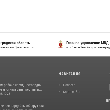
градская область
Главное управление МВД
льный сайт Правительства
по г.Санкт-Петербургу и Ленингра
И
НАВИГАЦИЯ
ом районе наряд Росгвардии
Новости
разыскиваемый преступны...
Карта сайта
26, 12:25
П
кие росгвардейцы обнаружили