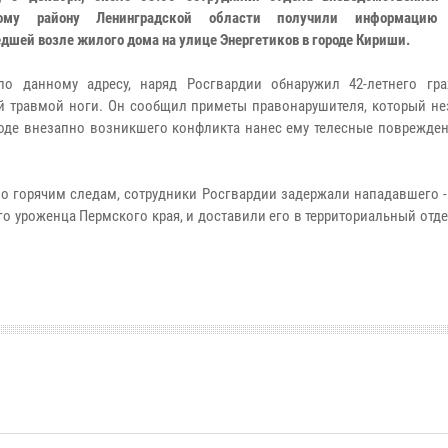
ому району Ленинградской области получили информацию
дшей возле жилого дома на улице Энергетиков в городе Кириши.
по данному адресу, наряд Росгвардии обнаружил 42-летнего гр
й травмой ноги. Он сообщил приметы правонарушителя, который не
ходе внезапно возникшего конфликта нанес ему телесные поврежден
по горячим следам, сотрудники Росгвардии задержали нападавшего -
го уроженца Пермского края, и доставили его в территориальный отд