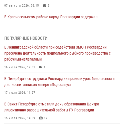
07 августа 2026, 06:15
3
В Красносельском районе наряд Росгвардии задержал
правонарушителя, угрожавшего 17-летнему подростку
травматическим оружием
06 августа 2026, 13:39
1
ПОПУЛЯРНЫЕ НОВОСТИ
В Ленинградской области при содействии ОМОН Росгвардии
В Центральном районе росгвардейцы оперативно задержали
пресечена деятельность подпольного рыбного производства с
хулигана, стрелявшего из пускового устройства рядом с жилыми
рабочими-нелегалами
домами
16 июля 2026, 12:01
1
06 августа 2026, 11:36
3
1
В Петербурге сотрудники Росгвардии провели урок безопасности
Сотрудники и военнослужащие Росгвардии обеспечили
для воспитанников лагеря «Подсолнух»
правопорядок при проведении матча "Зенит" - "Балтика"
17 июля 2026, 11:27
06 августа 2026, 07:30
10
В Санкт-Петербурге отметили день образования Центра
В Выборгском районе наряд Росгвардии обнаружил
лицензионно-разрешительной работы ГУ Росгвардии
разыскиваемый преступный автотранспорт
15 июля 2026, 14:59
17
05 августа 2026, 12:25
2