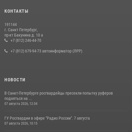
Представитель Росгвардии принял участие в работе круглого стола
КОНТАКТЫ
на III Международном петербургском цифровом форуме
19 июля 2026, 09:24
2
191144
г. Санкт Петербург,
В Ленобласти сотрудники Росгвардии провели встречу с
пр-кт Бакунина д. 10 а
воспитанниками детского клуба «Умные каникулы»
+7 (812) 246-44-70
16 июля 2026, 10:58
2
+7 (812) 679-94-73 автоинформатор (ЛРР)
НОВОСТИ
В Санкт-Петербурге росгвардейцы пресекли попытку руферов
подняться на ...
07 августа 2026, 12:04
ГУ Росгвардии в эфире "Радио России". 7 августа
07 августа 2026, 10:15