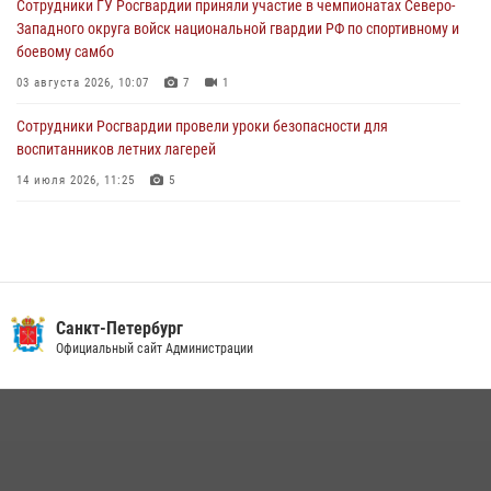
Сотрудники ГУ Росгвардии приняли участие в чемпионатах Северо-
Петербургские росгвардейцы обнаружили объявленный в розыск
Западного округа войск национальной гвардии РФ по спортивному и
автомобиль, ранее использовавшийся при совершении кражи в
боевому самбо
Ленобласти
03 августа 2026, 10:07
7
1
04 августа 2026, 14:05
Сотрудники Росгвардии провели уроки безопасности для
воспитанников летних лагерей
14 июля 2026, 11:25
5
В Центральном районе наряд Росгвардии задержал рецидивиста,
ограбившего прохожего
17 июля 2026, 11:35
2
В Красногвардейском районе росгвардейцы задержали хулигана,
Санкт-Петербург
угрожавшего мужчине пневматическим пистолетом
Официальный сайт Администрации
16 июля 2026, 15:25
В Калининском районе сотрудники Росгвардии задержали
правонарушителя, избившего посетителя бара
15 июля 2026, 10:50