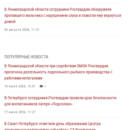
В Ленинградской области сотрудники Росгвардии обнаружили
пропавшего мальчика с нарушением слуха и помогли ему вернуться
домой
03 августа 2026, 11:51
В Санкт-Петербурге при содействии СОБР Росгвардии задержаны
подозреваемые в мошеннических действиях
03 августа 2026, 10:15
1
ПОПУЛЯРНЫЕ НОВОСТИ
В Ленинградской области при содействии ОМОН Росгвардии
Сотрудники ГУ Росгвардии приняли участие в чемпионатах Северо-
пресечена деятельность подпольного рыбного производства с
Западного округа войск национальной гвардии РФ по спортивному и
рабочими-нелегалами
боевому самбо
16 июля 2026, 12:01
1
03 августа 2026, 10:07
7
1
В Петербурге сотрудники Росгвардии провели урок безопасности
В Ленобласти сотрудники ОМОН Росгвардии оказали содействие
для воспитанников лагеря «Подсолнух»
полиции в проведении профилактического мероприятия
17 июля 2026, 11:27
03 августа 2026, 09:16
5
В Санкт-Петербурге отметили день образования Центра
В Петербурге сотрудники Росгвардии обеспечили правопорядок в
лицензионно-разрешительной работы ГУ Росгвардии