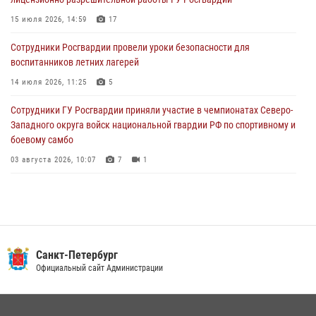
День Воздушно-десантных войск
15 июля 2026, 14:59
17
02 августа 2026, 19:30
10
Сотрудники Росгвардии провели уроки безопасности для
Сотрудники Росгвардии на Пушкинской улице задержали двух
воспитанников летних лагерей
граждан, подозреваемых в попытке поджога одного из баров в
центре города
14 июля 2026, 11:25
5
02 августа 2026, 11:39
3
Сотрудники ГУ Росгвардии приняли участие в чемпионатах Северо-
Западного округа войск национальной гвардии РФ по спортивному и
боевому самбо
03 августа 2026, 10:07
7
1
В Центральном районе наряд Росгвардии задержал рецидивиста,
ограбившего прохожего
17 июля 2026, 11:35
2
В Красногвардейском районе росгвардейцы задержали хулигана,
Санкт-Петербург
угрожавшего мужчине пневматическим пистолетом
Официальный сайт Администрации
16 июля 2026, 15:25
В Калининском районе сотрудники Росгвардии задержали