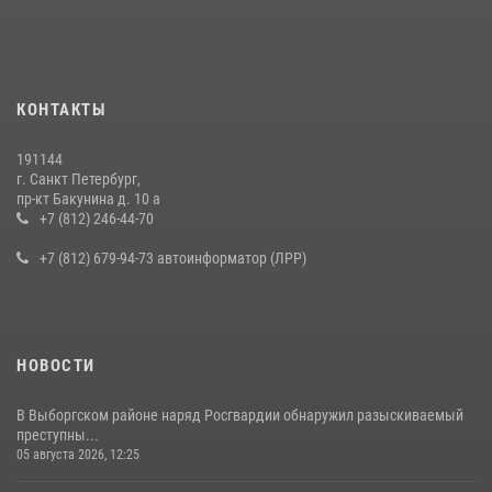
правонарушителя, избившего посетителя бара
15 июля 2026, 10:50
Представитель Росгвардии принял участие в работе круглого стола
КОНТАКТЫ
на III Международном петербургском цифровом форуме
19 июля 2026, 09:24
2
191144
г. Санкт Петербург,
В Ленобласти сотрудники Росгвардии провели встречу с
пр-кт Бакунина д. 10 а
воспитанниками детского клуба «Умные каникулы»
+7 (812) 246-44-70
16 июля 2026, 10:58
2
+7 (812) 679-94-73 автоинформатор (ЛРР)
НОВОСТИ
В Выборгском районе наряд Росгвардии обнаружил разыскиваемый
преступны...
05 августа 2026, 12:25